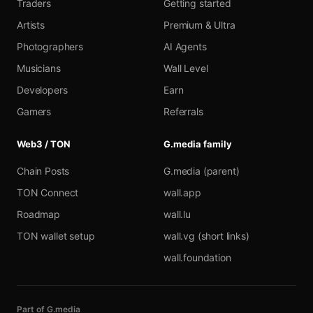
Traders
Getting started
Artists
Premium & Ultra
Photographers
AI Agents
Musicians
Wall Level
Developers
Earn
Gamers
Referrals
Web3 / TON
G.media family
Chain Posts
G.media (parent)
TON Connect
wall.app
Roadmap
wall.lu
TON wallet setup
wall.vg (short links)
wall.foundation
Part of G.media