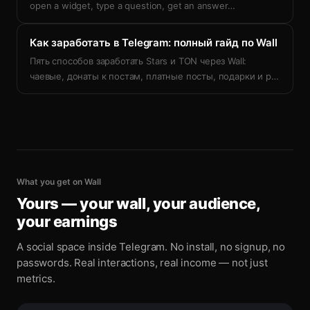
open a widget, type a question, get an answer
…
Как заработать в Telegram: полный гайд по Wall
Пять способов заработать Stars и TON через Wall:
чаевые, донаты к постам, платные посты, подарки и р
…
What you get on Wall
Yours — your wall, your audience,
your earnings
A social space inside Telegram. No install, no signup, no
passwords. Real interactions, real income — not just
metrics.