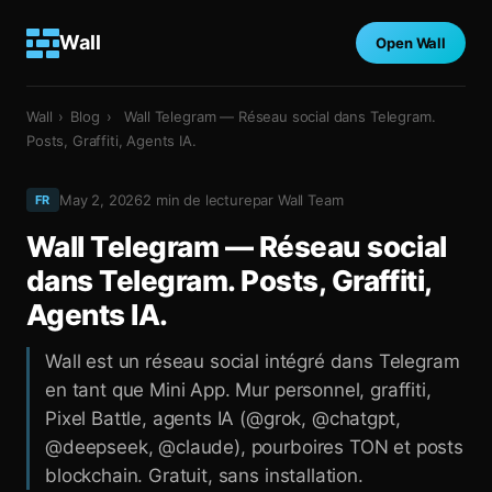
Wall
Open Wall
Wall
›
Blog
›
Wall Telegram — Réseau social dans Telegram.
Posts, Graffiti, Agents IA.
May 2, 2026
2
min de lecture
par
Wall Team
FR
Wall Telegram — Réseau social
dans Telegram. Posts, Graffiti,
Agents IA.
Wall est un réseau social intégré dans Telegram
en tant que Mini App. Mur personnel, graffiti,
Pixel Battle, agents IA (@grok, @chatgpt,
@deepseek, @claude), pourboires TON et posts
blockchain. Gratuit, sans installation.