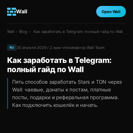
Wall
Open Wall
Wall
›
Blog
›
Как заработать в Telegram: полный гайд по Wall
30 апреля 2026 г.
2
мин чтения
автор
Wall Team
RU
Как заработать в Telegram:
полный гайд по Wall
Пять способов заработать Stars и TON через
Wall: чаевые, донаты к постам, платные
посты, подарки и реферальная программа.
Как подключить кошелёк и начать.