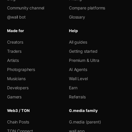
Community channel
Compare platforms
@wall bot
Glossary
Made for
Help
Creators
All guides
Traders
Getting started
Artists
Premium & Ultra
Photographers
AI Agents
Musicians
Wall Level
Developers
Earn
Gamers
Referrals
Web3 / TON
G.media family
Chain Posts
G.media (parent)
TON Connect
wall.app