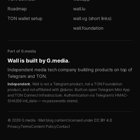
Roadmap
wall.lu
TON wallet setup
wall.vg (short links)
wall.foundation
Part of G.media
Wall is built by
G.media
.
Independent media tech company building products on top of
Telegram and TON.
Independent.
Wall is not a Telegram product, not a TON Foundation
product, and not affiliated with @durov. Built on open Telegram Mini App
and TON Connect infrastructure. Authentication via Telegram's HMAC-
SHA256 init_data — no passwords stored.
© 2026 G.media · Wall blog content licensed under
CC BY 4.0
Privacy
Terms
Content Policy
Contact