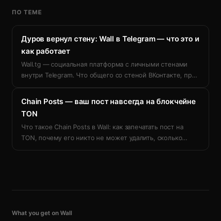
ПО ТЕМЕ
Дуров вернул стену: Wall в Telegram — что это и
как работает
Wall.tg — социальная платформа с личными стенами
внутри Telegram. Что общего со стеной ВКонтакте, пр
…
Chain Posts — ваш пост навсегда на блокчейне
TON
Что такое Chain Posts в Wall: как запечатать пост на
TON, почему его никто не может удалить, сколько
…
What you get on Wall