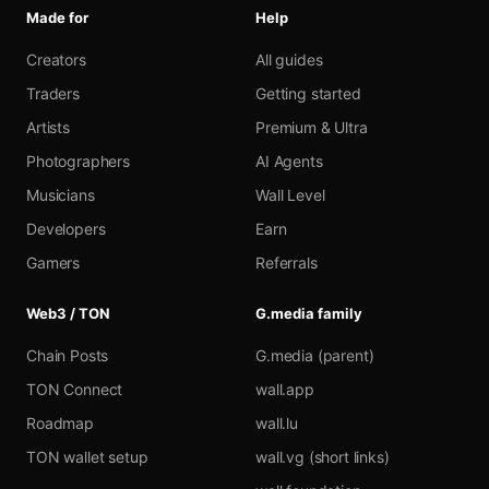
Made for
Help
Creators
All guides
Traders
Getting started
Artists
Premium & Ultra
Photographers
AI Agents
Musicians
Wall Level
Developers
Earn
Gamers
Referrals
Web3 / TON
G.media family
Chain Posts
G.media (parent)
TON Connect
wall.app
Roadmap
wall.lu
TON wallet setup
wall.vg (short links)