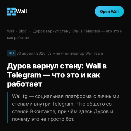
Wall
Open Wall
Wall
›
Blog
›
Дуров вернул стену: Wall в Telegram — что это и
как работает
30 апреля 2026 г.
3
мин чтения
автор
Wall Team
RU
Дуров вернул стену: Wall в
Telegram — что это и как
работает
Wall.tg — социальная платформа с личными
стенами внутри Telegram. Что общего со
стеной ВКонтакте, при чём здесь Дуров и
почему это не просто бот.