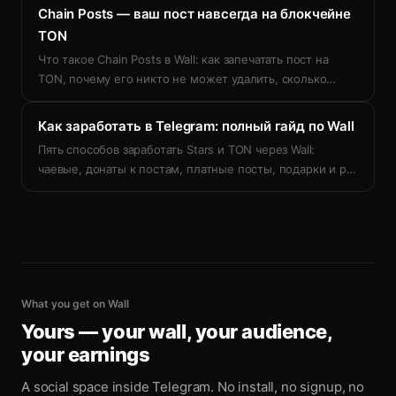
Chain Posts — ваш пост навсегда на блокчейне
TON
Что такое Chain Posts в Wall: как запечатать пост на
TON, почему его никто не может удалить, сколько
…
Как заработать в Telegram: полный гайд по Wall
Пять способов заработать Stars и TON через Wall:
чаевые, донаты к постам, платные посты, подарки и р
…
What you get on Wall
Yours — your wall, your audience,
your earnings
A social space inside Telegram. No install, no signup, no