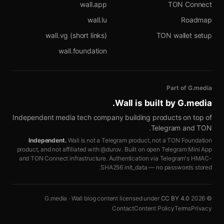
wall.app
TON Connect
wall.lu
Roadmap
wall.vg (short links)
TON wallet setup
wall.foundation
Part of G.media
.
Wall is built by
G.media
Independent media tech company building products on top of
Telegram and TON.
Independent.
Wall is not a Telegram product, not a TON Foundation
product, and not affiliated with @durov. Built on open Telegram Mini App
and TON Connect infrastructure. Authentication via Telegram's HMAC-
SHA256 init_data — no passwords stored.
CC BY 4.0
© 2026 G.media · Wall blog content licensed under
Contact
Content Policy
Terms
Privacy