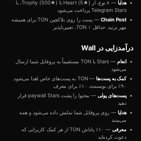
هدایا
— ۸ نوع، از Heart (5★) تا Trophy (500★)، با
Telegram Stars پرداخت می‌شود
Chain Post
— پست را روی بلاکچین TON برای همیشه
مهر بزنید. حداقل ۱ TON، تغییرناپذیر
درآمدزایی در Wall
انعام
— Stars یا TON مستقیماً به پروفایل شما ارسال
می‌شود
کمک به پست‌ها
— TON به پست‌های خاص اهدا می‌شود.
۹۰٪ برای نویسنده، ۱۰٪ برای معرف
پست‌های پولی
— محتوا را پشت paywall Stars قرار
دهید
هدایا
— روی پروفایل شما نمایش داده می‌شود و همه
می‌بینند
معرفی
— ۱۰٪ پاداش TON از هر کمک کاربرانی که
دعوت کرده‌اید