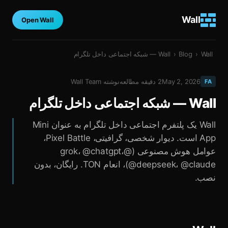
Wall
Open Wall
Wall — شبکه اجتماعی داخل تلگرام
›
Blog
›
Wall
May 2, 2026
2
دقیقه مطالعه
نوشته
Wall Team
FA
Wall — شبکه اجتماعی داخل تلگرام
Wall یک پلتفرم اجتماعی داخل تلگرام به عنوان Mini
App است. دیوار شخصی، گرافیتی، Pixel Battle،
عوامل هوش مصنوعی (@grok، @chatgpt،
@deepseek، @claude)، انعام TON. رایگان، بدون
نصب.