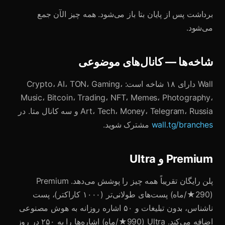
برداشت پس از پایان بتا باز می‌شود. همه چیز الآن جمع
می‌شود.
شاخه‌ها — کانال‌های موضوعی
Wall دارای ۱۸ شاخه است: Crypto، AI، TON، Gaming،
Music، Bitcoin، Trading، NFT، Memes، Photography،
Art، Tech، Money، Telegram، Russia و سه کانال متا. در
wall.tg/branches
مشترک شوید.
Premium و Ultra
پلن رایگان تقریباً همه چیز را پوشش می‌دهد. Premium
(290★/ماه) پست‌های طولانی‌تر (۱۰۰۰ کاراکتر)، پست
ناشناس، بدون تبلیغات و ۵۰ اشاره روزانه به هوش مصنوعی
اضافه می‌کند. Ultra (990★/ماه) اشاره‌ها را به ۲۵۰ در روز