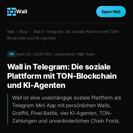
Wall
Open Wall
Wall
›
Blog
›
Wall in Telegram: Die soziale Plattform mit TON-
Blockchain und KI-Agenten
April 30, 2026
1
Min. Lesezeit
von
Wall Team
DE
Wall in Telegram: Die soziale
Plattform mit TON-Blockchain
und KI-Agenten
Wall ist eine unabhängige soziale Plattform als
Telegram Mini App mit persönlichen Walls,
Graffiti, Pixel Battle, vier KI-Agenten, TON-
Zahlungen und unveränderlichen Chain Posts.