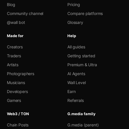
Blog
Pricing
Community channel
Compare platforms
@wall bot
Glossary
Made for
Help
Creators
All guides
Traders
Getting started
Artists
Premium & Ultra
Photographers
AI Agents
Musicians
Wall Level
Developers
Earn
Gamers
Referrals
Web3 / TON
G.media family
Chain Posts
G.media (parent)