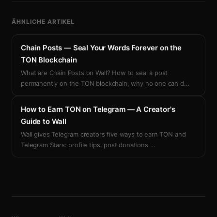
ÄHNLICHE ARTIKEL
Chain Posts — Seal Your Words Forever on the
TON Blockchain
What are Chain Posts on Wall? How to seal a post
permanently on the TON blockchain, why no one can d
…
How to Earn TON on Telegram — A Creator's
Guide to Wall
Wall gives Telegram creators five ways to earn TON and
Telegram Stars: profile tips, post donations
…