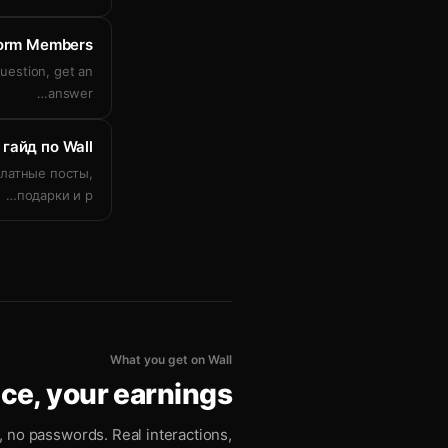
tform Members
question, get an
…
answer
гайд по Wall
платные посты,
…
подарки и р
What you get on Wall
nce, your earnings
, no passwords. Real interactions,