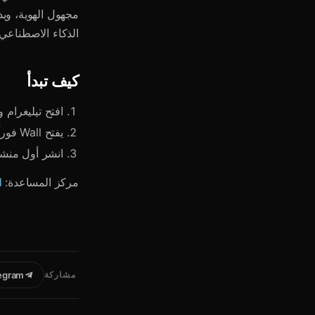
الذكاء الاصطناعي إلى 250 
كيف تبدأ
افتح تيليغرام 
يفتح Wall فوراً — لا تسجيل دخول منفصل
انشر أول منش
مركز المساعدة:
d
مشاركة
egram