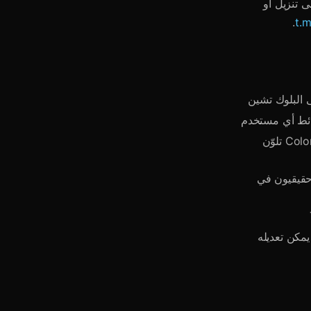
طبيق مصغر (Mini App). لا تحتاج إلى تنزيل أو
.
t.
— لوحة تشاركية مشتركة، بيكسل واحد في كل مرة. Color bomb (50★) تلوّن
deepse و@claude أعضاء حقيقيون في