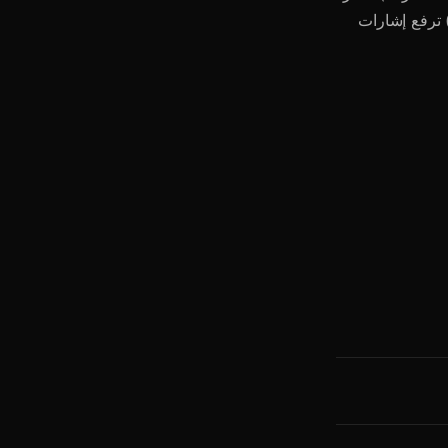
ارة يومياً للذكاء الاصطناعي. Ultra (990★/شهر) ترفع إشارات