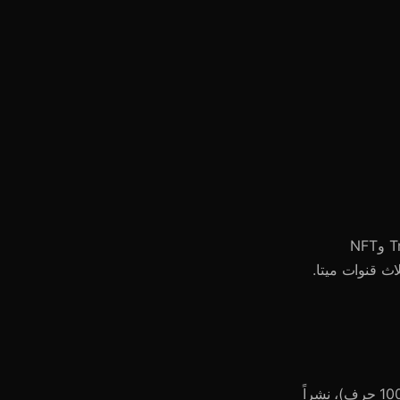
يضم Wall أكثر من 30 فرعاً: Crypto وAI وTON وGaming وMusic وBitcoin وTrading وNFT
Tel وRussia، بالإضافة إلى ثلاث قنوات ميتا.
خطة Free تغطي تقريباً كل شيء. Premium (290★/شهر) تضيف منشورات أطول (1000 حرف)، نشراً