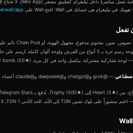
Wall منصة اجتماعية تعمل مباشرةً داخل تيليغرام كت
 تيليغرام هي حسابك في Wall. افتح Wall على
me/wall/app
ن تفعل
ص، صور، محتوى مدفوع، مجهول الهوية، أو Chain Post دائم على البلوك تشين
 5 أنواع من الفرش ولوحة ألوان كاملة. ارسم على حائط أي مستخدم
لاصطناعي
— @grok و@chatgpt و@ek
ختم منشوراً على بلوك تشين TON إلى الأبد. الحد الأدنى 1 TON، لا يمكن تعديله