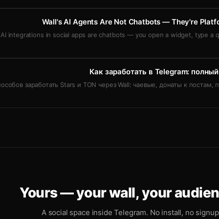
Wall's AI Agents Are Not Chatbots — They're Pla
AI integrations in social apps are chatbots — you open a widget, type a 
Как заработать в Telegram: полный 
пособов заработать Stars и TON через Wall: чаевые, донаты к постам, 
Yours — your wall, your audie
A social space inside Telegram. No install, no signup