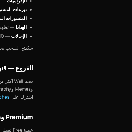
الإكراميات
— Stars أو TON تُرسل مباشرةً إلى ملفك ا
تبرعات المنش
المنشورات الم
الهدايا
— تظهر 
الإحالات
— 10% مكافأة TON من كل تبرع لمستخدمين دعوتهم أنت
سيُفتح السحب بعد 
الفروع — قنو
اشترك على
nches
Premium وUltra