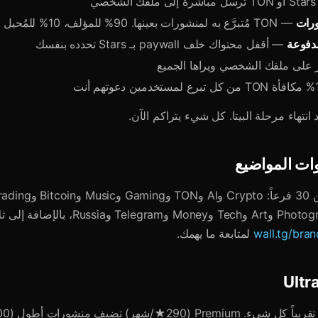
لشخصي
ورات
— TON مُتبرَّع به لمنشورات بعينها. 90% للمؤلف، 10% للمُحيل
دفوعة
— أقفل محتواك خلف paywall بـ Stars تحدده بنفسك
على ملفك الشخصي ويراها الجميع
انتهاء مرحلة البيتا. كل شيء يتراكم الآن.
ات المواضيع
وMemes وPhotography وArt وTech وMoney وegram
wall.tg/bra
لمتابعة ما يهمك.