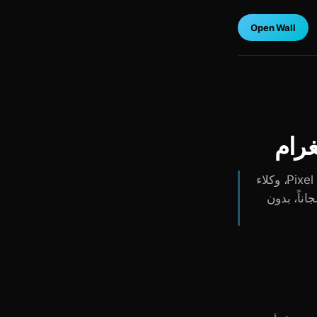
Open Wall
Wall منصة اجتماعية داخل تيليغرام كتطبيق مصغر. حائط شخصي، غرافيتي، Pixel Battle، وكلاء
grok، @chatgpt، @deepseek، @claude)، إكراميات TON. مجاناً، بدون