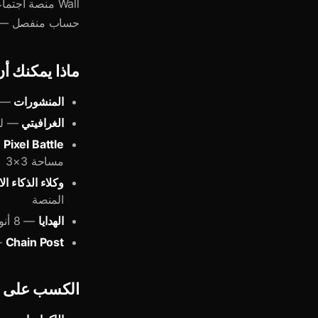
حساب منفصل — هويتك في
ماذا يمكنك أ
المنشورات
— نصو
الغرافيتي
— لوحة رسم حرة بـ
Pixel Battle
مساحة 3×3
وكلاء الذكاء ا
المنصة
الهدايا
— 8 أنواع، من Heart (5★) إلى Trophy (500★)، تُدفع بـ Telegram Stars
Chain Post
— ا
الكسب على Wall