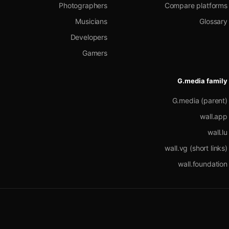
Photographers
Compare platforms
Musicians
Glossary
Developers
Gamers
G.media family
G.media (parent)
wall.app
wall.lu
wall.vg (short links)
wall.foundation