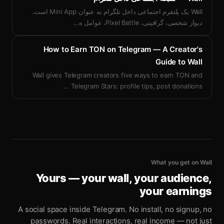
Wall یک پلتفرم اجتماعی داخل تلگرام به عنوان Mini App است.
دیوار شخصی، گرافیتی، Pixel Battle، عوامل ه
…
How to Earn TON on Telegram — A Creator's
Guide to Wall
Wall gives Telegram creators five ways to earn TON and
…
Telegram Stars: profile tips, post donations
What you get on Wall
Yours — your wall, your audience,
your earnings
A social space inside Telegram. No install, no signup, no
passwords. Real interactions, real income — not just