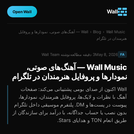
Wall
Open Wall
›
Blog
›
Wall
Wall Music — آهنگ‌های صوتی، نمودارها و پروفایل
هنرمندان در تلگرام
May 8, 2026
3
دقیقه مطالعه
نوشته
Wall Team
FA
Wall Music — آهنگ‌های صوتی،
نمودارها و پروفایل هنرمندان در تلگرام
Wall اکنون از صدای بومی پشتیبانی می‌کند: صفحات
آهنگ با نظرات و لایک‌ها، پروفایل هنرمندان، نمودارها،
پیوست در پست‌ها و DM. پلتفرم موسیقی داخل تلگرام
بدون نصب یا حساب جداگانه، با درآمد برای سازندگان از
طریق انعام TON و هدایای Stars.