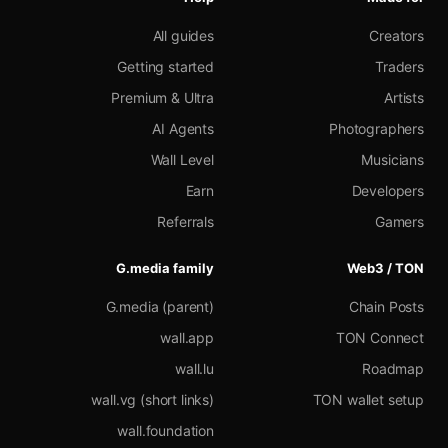
All guides
Creators
Getting started
Traders
Premium & Ultra
Artists
AI Agents
Photographers
Wall Level
Musicians
Earn
Developers
Referrals
Gamers
G.media family
Web3 / TON
G.media (parent)
Chain Posts
wall.app
TON Connect
wall.lu
Roadmap
wall.vg (short links)
TON wallet setup
wall.foundation