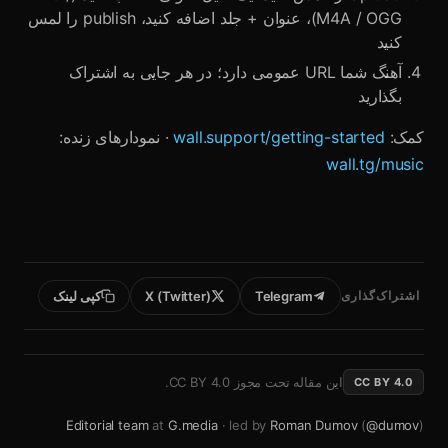
M4A / OGG)، عنوان + جلد اضافه کنید، publish را لمس
کنید
آهنگ شما URL عمومی دارد؛ در هر جایی به اشتراک
بگذارید
کمک:
wall.support/getting-started
· نمودارهای زنده:
wall.tg/music
اشتراک‌گذاری
Telegram
X (Twitter)
کپی لینک
این مقاله تحت مجوز
CC BY 4.0
.
CC BY 4.0
Editorial team
at
G.media
· led by
Roman Dumov
(
@dumov
)