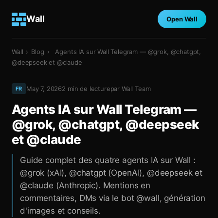
Wall
Open Wall
Wall
›
Blog
›
Agents IA sur Wall Telegram — @grok, @chatgpt,
@deepseek et @claude
May 7, 2026
2
min de lecture
par
Wall Team
FR
Agents IA sur Wall Telegram —
@grok, @chatgpt, @deepseek
et @claude
Guide complet des quatre agents IA sur Wall :
@grok (xAI), @chatgpt (OpenAI), @deepseek et
@claude (Anthropic). Mentions en
commentaires, DMs via le bot @wall, génération
d'images et conseils.