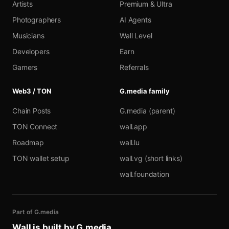
Artists
Premium & Ultra
Photographers
AI Agents
Musicians
Wall Level
Developers
Earn
Gamers
Referrals
Web3 / TON
G.media family
Chain Posts
G.media (parent)
TON Connect
wall.app
Roadmap
wall.lu
TON wallet setup
wall.vg (short links)
wall.foundation
Part of G.media
Wall is built by
G.media
.