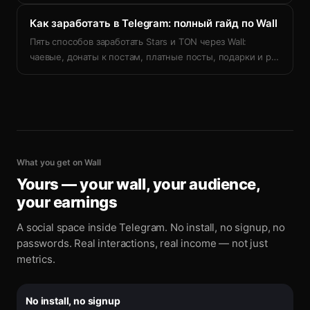
Как заработать в Telegram: полный гайд по Wall
Пять способов заработать Stars и TON через Wall:
чаевые, донаты к постам, платные посты, подарки и р
…
What you get on Wall
Yours — your wall, your audience,
your earnings
A social space inside Telegram. No install, no signup, no
passwords. Real interactions, real income — not just
metrics.
No install, no signup