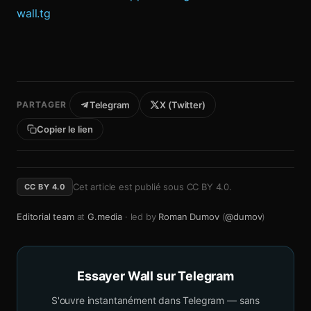
wall.tg
PARTAGER
Telegram
X (Twitter)
Copier le lien
Cet article est publié sous
CC BY 4.0
.
CC BY 4.0
Editorial team
at
G.media
· led by
Roman Dumov
(
@dumov
)
Essayer Wall sur Telegram
S'ouvre instantanément dans Telegram — sans