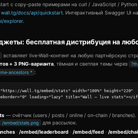
art с copy-paste примерами на curl / JavaScript / Python 
:
wall.tg/docs/api/quickstart
. Интерактивный Swagger UI на 
i/explorer
.
джеты: бесплатная дистрибуция на люб
вставляет live-Wall-контент на любую партнёрскую стр
тов + 3 PNG-варианта
, тёмная и светлая темы через
?t
:
ame-ancestors *
"https://wall.tg/embed/stats" width="100%" height="220"

meborder="0" loading="lazy" title="Wall — live stats"></if
ts
— счётчик (users / posts / online / on-chain / branches).
а
для рассылок.
/embed/stats.png
anches
·
/embed/leaderboard
·
/embed/feed
·
/embed/chai