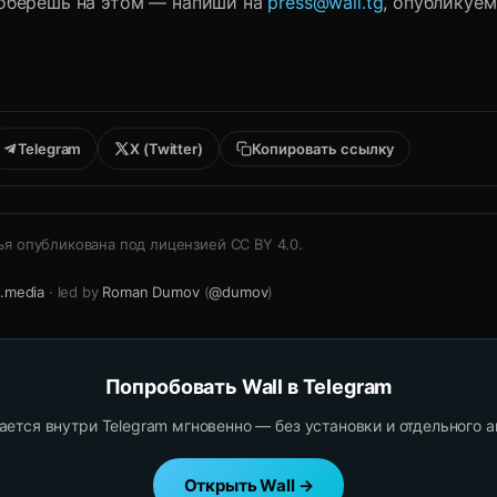
соберёшь на этом — напиши на
press@wall.tg
, опубликуе
Telegram
X (Twitter)
Копировать ссылку
ья опубликована под лицензией
CC BY 4.0
.
.media
· led by
Roman Dumov
(
@dumov
)
Попробовать Wall в Telegram
ется внутри Telegram мгновенно — без установки и отдельного а
Открыть Wall →