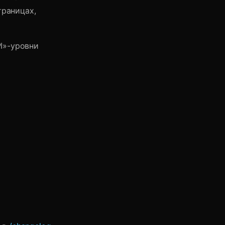
траницах,
I»-уровни