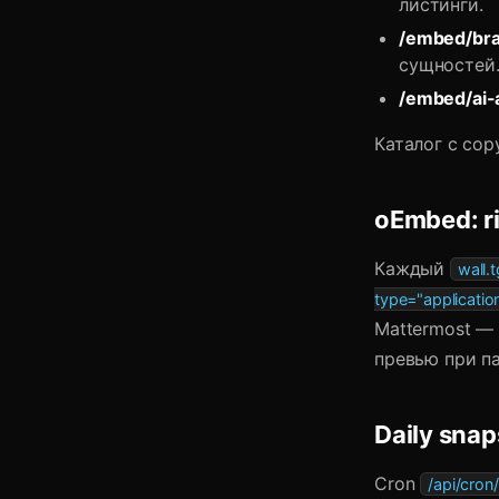
листинги.
/embed/bra
сущностей
/embed/ai-
Каталог с cop
oEmbed: ri
Каждый
wall.t
type="applicati
Mattermost — 
превью при па
Daily snap
Cron
/api/cron