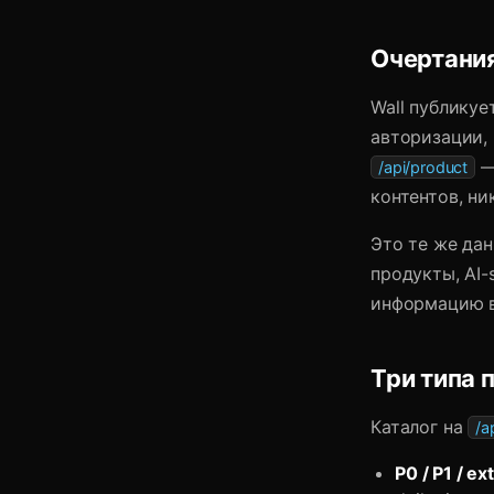
Очертани
Wall публикуе
авторизации,
— 
/api/product
контентов, ни
Это те же да
продукты, AI
информацию в
Три типа 
Каталог на
/a
P0 / P1 / ex