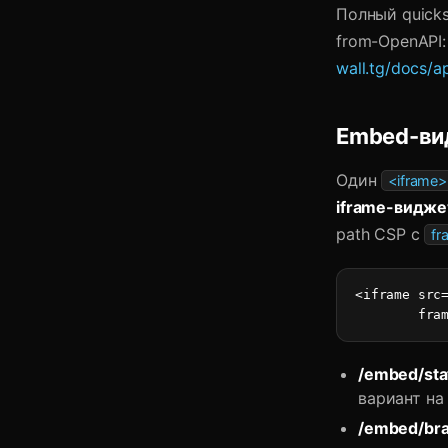
Полный quickst
from-OpenAPI
wall.tg/docs/ap
Embed-ви
Один
<iframe>
iframe-видже
path CSP с
fr
<iframe src=
        fra
/embed/sta
вариант н
/embed/br