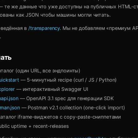
— те же данные что уже доступны на публичных HTML-с
ованы как JSON чтобы машины могли читать.
оведённая в
/transparency
. Мы не добавляем «премиум AP
.
чать
талог (один URL, все эндпоинты)
uickstart
— 5-минутный recipe (curl / JS / Python)
xplorer
— интерактивный Swagger UI
api.json
— OpenAPI 3.1 spec для генерации SDK
tman.json
— Postman v2.1 collection (one-click import)
аталог iframe-виджетов с copy-paste-сниппетами
blic uptime + recent-releases