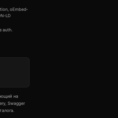
ction, oEmbed-
SON-LD
 auth.
ающий на
ery, Swagger
талога.