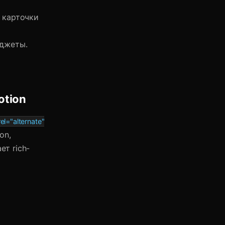
карточки
иджеты.
otion
rel="alternate"
on,
т rich-