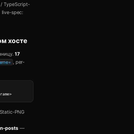
/ TypeScript-
live-spec:
ом хосте
аницу.
17
, per-
heme=
rame>
 Static-PNG
n-posts
—