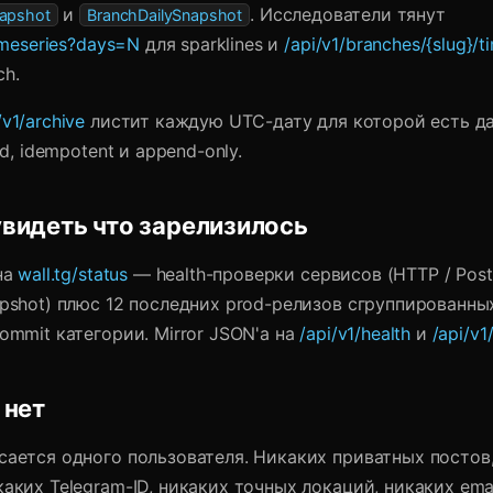
и
. Исследователи тянут
napshot
BranchDailySnapshot
timeseries?days=N
для sparklines и
/api/v1/branches/{slug}/t
ch.
/v1/archive
листит каждую UTC-дату для которой есть д
ord, idempotent и append-only.
увидеть что зарелизилось
 на
wall.tg/status
— health-проверки сервисов (HTTP / Post
apshot) плюс 12 последних prod-релизов сгруппированны
commit категории. Mirror JSON'а на
/api/v1/health
и
/api/v
 нет
сается одного пользователя. Никаких приватных постов
каких Telegram-ID, никаких точных локаций, никаких emai