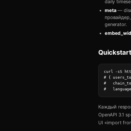
daily timese
meta
— disc
провайдер, 
generator.
embed_wid
Quickstar
curl -sS htt
# { users_to
#   chain_to
#   languag
Каждый respo
OpenAPI 3.1 sp
UI «import fr