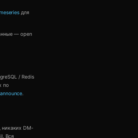
imeseries
для
анные — open
greSQL / Redis
х по
1/announce
.
, никаких DM-
l. Вся