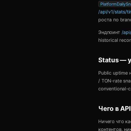
PlatformDailyS
/api/v1/stats/
роста по bran
Эндпоинт
/api
historical rec
Status — 
Public uptime
/ TON-rate sn
conventional-
Чего в API
Ничего что ка
контентов, ни