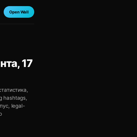
Open Wall
нта, 17
-статистика,
g hashtags,
пус, legal-
ю