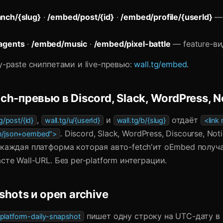
nch/{slug}
·
/embed/post/{id}
·
/embed/profile/{userId}
— 
.
agents
·
/embed/music
·
/embed/pixel-battle
— feature-в
y-paste сниппетами и live-превью:
wall.tg/embed
.
ch-превью в Discord, Slack, WordPress, N
,
и
отдаёт
g/post/{id}
wall.tg/u/{userId}
wall.tg/b/{slug}
<link 
. Discord, Slack, WordPress, Discourse, Noti
on/json+oembed">
каждая платформа которая авто-fetch'ит oEmbed получае
сте Wall-URL. Без per-platform интеграции.
shots и open archive
пишет одну строку на UTC-дату в
/platform-daily-snapshot