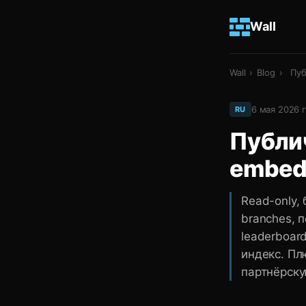
Wall
Wall
›
Blog
›
Пуб
6 мая 2026 г
RU
Публич
embed
Read-only, 
branches, п
leaderboard
индекс. Пл
партнёрску