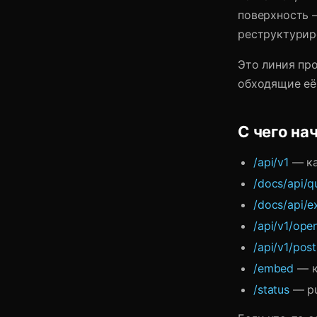
поверхность 
реструктурир
Это линия пр
обходящие её
С чего на
/api/v1
— ка
/docs/api/q
/docs/api/e
/api/v1/open
/api/v1/pos
/embed
— к
/status
— pu