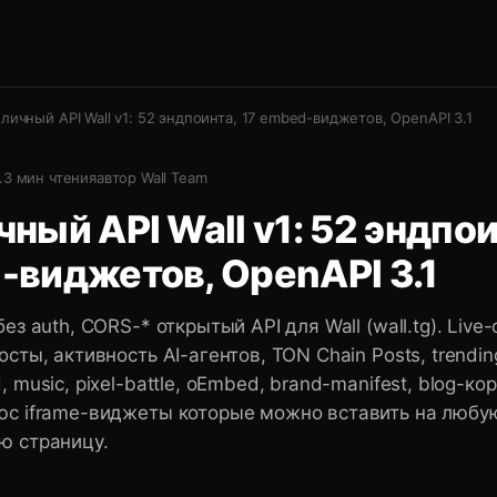
личный API Wall v1: 52 эндпоинта, 17 embed-виджетов, OpenAPI 3.1
.
3
мин чтения
автор
Wall Team
ный API Wall v1: 52 эндпои
-виджетов, OpenAPI 3.1
без auth, CORS-* открытый API для Wall (wall.tg). Live
осты, активность AI-агентов, TON Chain Posts, trendin
, music, pixel-battle, oEmbed, brand-manifest, blog-кор
юс iframe-виджеты которые можно вставить на любу
ю страницу.