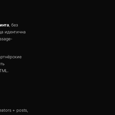
инта
, без
ца идентична
ssage-
артнёрские
ать
TML.
ators + posts,