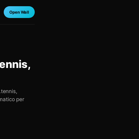
Open Wall
tennis,
.tennis,
ematico per