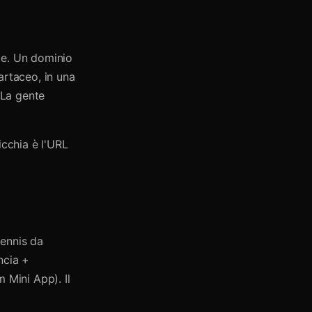
le. Un dominio
artaceo, in una
 La gente
icchia è l'URL
tennis da
ncia +
 Mini App). Il