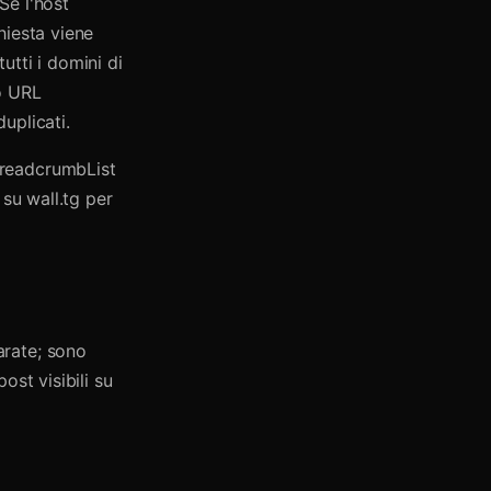
Se l'host
chiesta viene
utti i domini di
o URL
uplicati.
BreadcrumbList
 su wall.tg per
arate; sono
ost visibili su