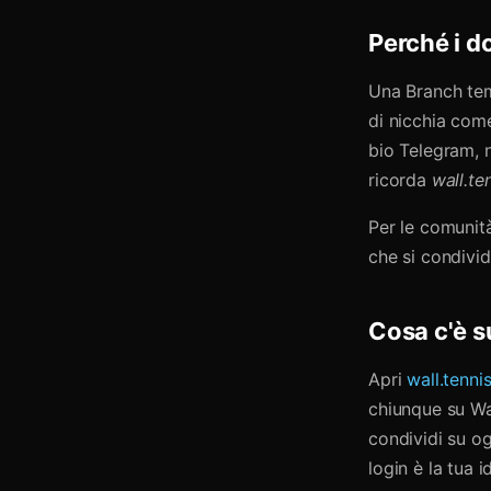
Perché i d
Una Branch te
di nicchia co
bio Telegram, n
ricorda
wall.te
Per le comunità
che si condivid
Cosa c'è s
Apri
wall.tenni
chiunque su Wa
condividi su og
login è la tua