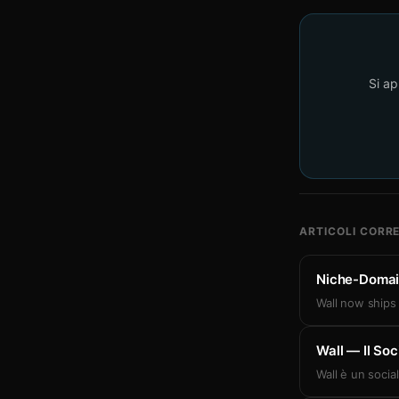
Si ap
ARTICOLI CORRE
Niche-Domain 
Wall now ships 
Wall — Il So
Wall è un socia