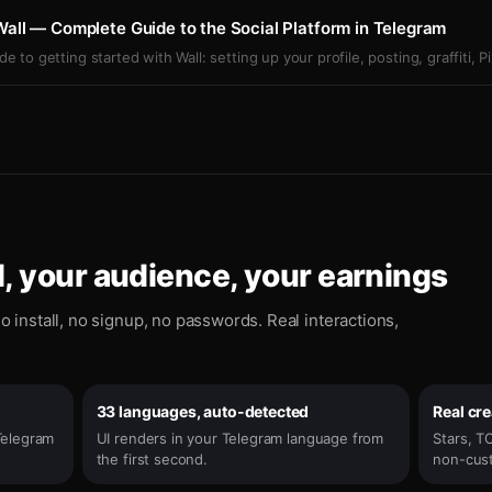
all — Complete Guide to the Social Platform in Telegram
 to getting started with Wall: setting up your profile, posting, graffiti, Pi
, your audience, your earnings
o install, no signup, no passwords. Real interactions,
33 languages, auto-detected
Real cr
Telegram
UI renders in your Telegram language from
Stars, TO
the first second.
non-cust