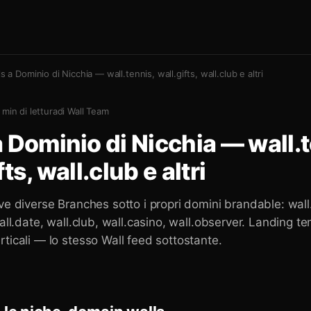
ls a Dominio di Nicchia — wall.tennis, wall.gifts, wall.club e altri
min di lettura
di
Wall Team
a Dominio di Nicchia — wall.
fts, wall.club e altri
ve diverse Branches sotto i propri domini brandable: wall
wall.date, wall.club, wall.casino, wall.observer. Landing t
ticali — lo stesso Wall feed sottostante.