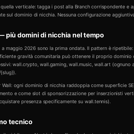
n quella verticale: tagga i post alla Branch corrispondente e
e sul dominio di nicchia. Nessuna configurazione aggiuntiv
 più domini di nicchia nel tempo
ti a maggio 2026 sono la prima ondata. Il pattern è ripetibile:
iciente gravità comunitaria può ottenere il proprio dominio d
ssivi: wall.crypto, wall.gaming, wall.music, wall.art (ognuno
{slug}).
 Wall: ogni dominio di nicchia raddoppia come superficie SE
mento e come slot di sponsorizzazione per inserzionisti vert
cquistare presenza specificamente su wall.tennis).
o tecnico