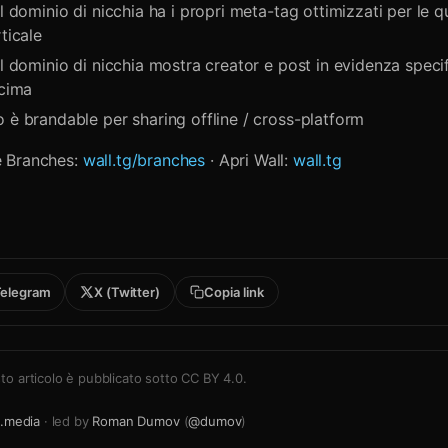
el dominio di nicchia ha i propri meta-tag ottimizzati per le q
rticale
el dominio di nicchia mostra creator e post in evidenza specif
 cima
 è brandable per sharing offline / cross-platform
le Branches:
wall.tg/branches
· Apri Wall:
wall.tg
elegram
X (Twitter)
Copia link
o articolo è pubblicato sotto
CC BY 4.0
.
.media
· led by
Roman Dumov
(
@dumov
)