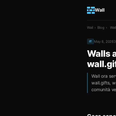
Wall
Wall
›
Blog
›
Wal
May 8, 2026
3
IT
Walls 
wall.gi
Wall ora ser
wall.gifts, 
comunità ver