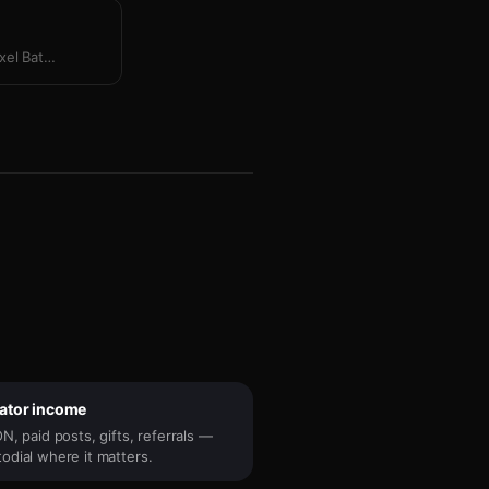
xel Bat
…
eator income
N, paid posts, gifts, referrals —
odial where it matters.