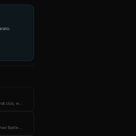
arato.
all.club, w
…
ixel Battle
…