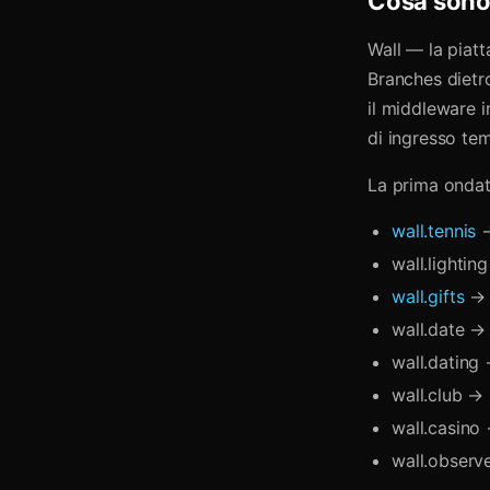
Cosa sono
Wall — la piatt
Branches dietr
il middleware 
di ingresso te
La prima ondat
wall.tennis
→
wall.lightin
wall.gifts
→ 
wall.date →
wall.dating
wall.club →
wall.casino
wall.observ