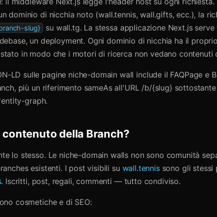
e: il middleware Next.js legge l'header host su ogni richiesta. 
n dominio di nicchia noto (wall.tennis, wall.gifts, ecc.), la ri
su wall.tg. La stessa applicazione Next.js serve t
{branch-slug}
odebase, un deployment. Ogni dominio di nicchia ha il propri
stato in modo che i motori di ricerca non vedano contenuti d
-LD sulle pagine niche-domain wall include il FAQPage e 
anch, più un riferimento sameAs all'URL /b/{slug} sottostante
l'entity-graph.
o contenuto della Branch?
te lo stesso. Le niche-domain walls non sono comunità sep
ranches esistenti. I post visibili su
wall.tennis
sono gli stessi p
s
. Iscritti, post, regali, commenti — tutto condiviso.
sono cosmetiche e di SEO: