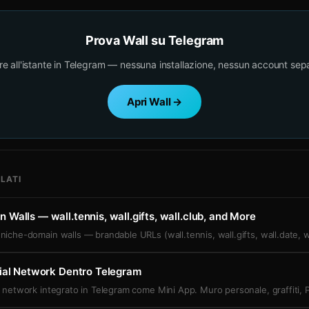
Prova Wall su Telegram
re all'istante in Telegram — nessuna installazione, nessun account sep
Apri Wall →
LATI
Walls — wall.tennis, wall.gifts, wall.club, and More
niche-domain walls — brandable URLs (wall.tennis, wall.gifts, wall.date, w
cial Network Dentro Telegram
l network integrato in Telegram come Mini App. Muro personale, graffiti, P