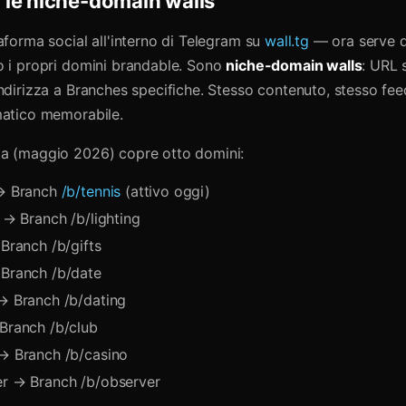
 le niche-domain walls
aforma social all'interno di Telegram su
wall.tg
— ora serve d
o i propri domini brandable. Sono
niche-domain walls
: URL 
indirizza a Branches specifiche. Stesso contenuto, stesso fe
matico memorabile.
a (maggio 2026) copre otto domini:
 Branch
/b/tennis
(attivo oggi)
g → Branch /b/lighting
Branch /b/gifts
 Branch /b/date
 → Branch /b/dating
 Branch /b/club
 → Branch /b/casino
er → Branch /b/observer