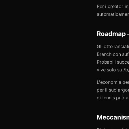
Per i creator i
automaticament
Roadmap —
Gli otto lancia
Branch con suff
Probabili succe
vive solo su /b/
L'economia per
per il suo argo
di tennis può a
Meccanism