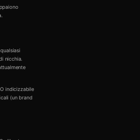
 appaiono
a.
 qualsiasi
i nicchia.
 attualmente
O indicizzabile
icali (un brand