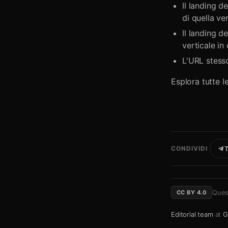
Il landing d
di quella ve
Il landing d
verticale in
L'URL stesso
Esplora tutte 
CONDIVIDI
T
Quest
CC BY 4.0
Editorial team
at
G