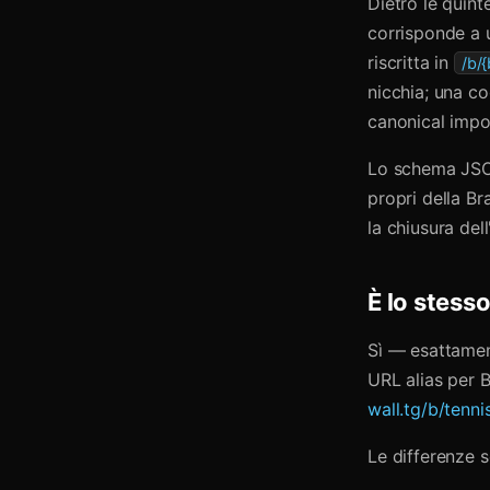
Dietro le quint
corrisponde a u
riscritta in
/b/
nicchia; una c
canonical impo
Lo schema JSON
propri della Br
la chiusura del
È lo stess
Sì — esattamen
URL alias per B
wall.tg/b/tenni
Le differenze 