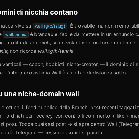
omini di nicchia contano
matica vive su
. È trovabile ma non memorabi
wall.tg/b/{slug}
me
è brandable: facile da mettere in un annuncio c
wall.tennis
el profilo di un coach, su un volantino a un torneo di tennis.
nnis
; non ricorda
wall.tg/b/tennis
.
 verticali — coach, hobbisti, niche-creator — il dominio di n
e. L'intero ecosistema Wall è a un tap di distanza sotto.
u una niche-domain wall
s
e ottieni il feed pubblico della Branch: post recenti taggati 
ll, ordinati per recency, con controlli commento + like + ma
ni post. Tocca qualsiasi post → si apre dentro Wall (Telegram
 identità Telegram — nessun account separato.