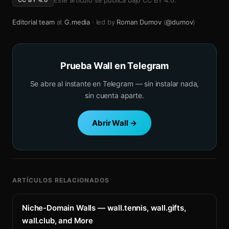
Este artículo se publica bajo
CC BY 4.0
.
CC BY 4.0
Editorial team
at
G.media
· led by
Roman Dumov
(
@dumov
)
Prueba Wall en Telegram
Se abre al instante en Telegram — sin instalar nada,
sin cuenta aparte.
Abrir Wall →
ARTÍCULOS RELACIONADOS
Niche-Domain Walls — wall.tennis, wall.gifts,
wall.club, and More