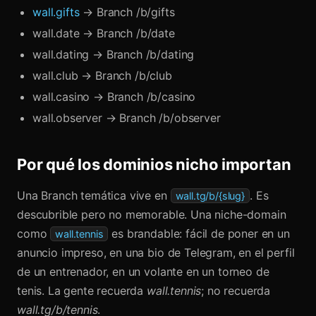
wall.gifts
→ Branch /b/gifts
wall.date → Branch /b/date
wall.dating → Branch /b/dating
wall.club → Branch /b/club
wall.casino → Branch /b/casino
wall.observer → Branch /b/observer
Por qué los dominios nicho importan
Una Branch temática vive en
. Es
wall.tg/b/{slug}
descubrible pero no memorable. Una niche-domain
como
es brandable: fácil de poner en un
wall.tennis
anuncio impreso, en una bio de Telegram, en el perfil
de un entrenador, en un volante en un torneo de
tenis. La gente recuerda
wall.tennis
; no recuerda
wall.tg/b/tennis
.