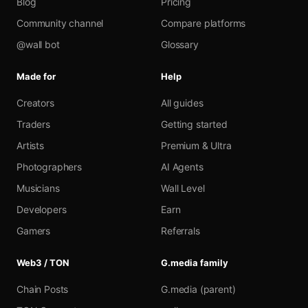
Blog
Pricing
Community channel
Compare platforms
@wall bot
Glossary
Made for
Help
Creators
All guides
Traders
Getting started
Artists
Premium & Ultra
Photographers
AI Agents
Musicians
Wall Level
Developers
Earn
Gamers
Referrals
Web3 / TON
G.media family
Chain Posts
G.media (parent)