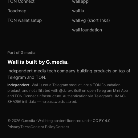
TON Connect
wall.app
Roadmap
wall.lu
TON wallet setup
wall.vg (short links)
wall.foundation
Part of G.media
Wall is built by
G.media
.
Independent media tech company building products on top of
Telegram and TON.
Independent.
Wall is not a Telegram product, not a TON Foundation
product, and not affiliated with @durov. Built on open Telegram Mini App
and TON Connect infrastructure. Authentication via Telegram's HMAC-
SHA256 init_data — no passwords stored.
© 2026 G.media · Wall blog content licensed under
CC BY 4.0
Privacy
Terms
Content Policy
Contact