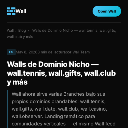
Wall
Open Wall
Wall
›
Blog
›
Walls de Dominio Nicho — wall.tennis, wall.gifts,
wall.club y más
May 8, 2026
3
min de lectura
por
Wall Team
ES
Walls de Dominio Nicho —
wall.tennis, wall.gifts, wall.club
y más
Wall ahora sirve varias Branches bajo sus
propios dominios brandables: wall.tennis,
wall.gifts, wall.date, wall.club, wall.casino,
wall.observer. Landing temático para
comunidades verticales — el mismo Wall feed