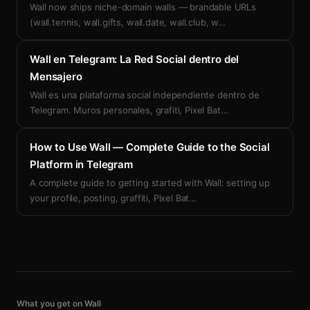
Wall now ships niche-domain walls — brandable URLs
(wall.tennis, wall.gifts, wall.date, wall.club, w
…
Wall en Telegram: La Red Social dentro del
Mensajero
Wall es una plataforma social independiente dentro de
Telegram. Muros personales, grafiti, Pixel Bat
…
How to Use Wall — Complete Guide to the Social
Platform in Telegram
A complete guide to getting started with Wall: setting up
your profile, posting, graffiti, Pixel Bat
…
What you get on Wall