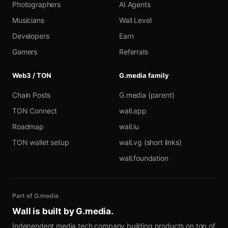
Photographers
AI Agents
Musicians
Wall Level
Developers
Earn
Gamers
Referrals
Web3 / TON
G.media family
Chain Posts
G.media (parent)
TON Connect
wall.app
Roadmap
wall.lu
TON wallet setup
wall.vg (short links)
wall.foundation
Part of G.media
Wall is built by
G.media
.
Independent media tech company building products on top of