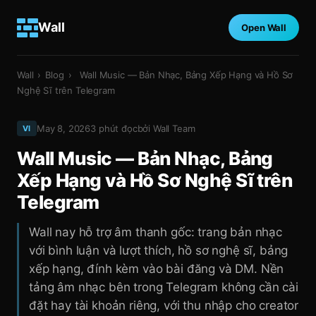
Wall
Open Wall
Wall
›
Blog
›
Wall Music — Bản Nhạc, Bảng Xếp Hạng và Hồ Sơ
Nghệ Sĩ trên Telegram
May 8, 2026
3
phút đọc
bởi
Wall Team
VI
Wall Music — Bản Nhạc, Bảng
Xếp Hạng và Hồ Sơ Nghệ Sĩ trên
Telegram
Wall nay hỗ trợ âm thanh gốc: trang bản nhạc
với bình luận và lượt thích, hồ sơ nghệ sĩ, bảng
xếp hạng, đính kèm vào bài đăng và DM. Nền
tảng âm nhạc bên trong Telegram không cần cài
đặt hay tài khoản riêng, với thu nhập cho creator