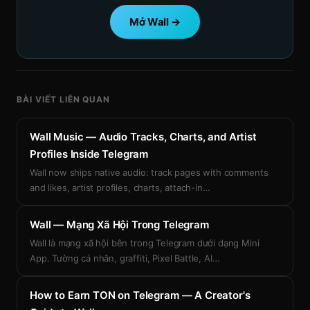
Mở Wall →
BÀI VIẾT LIÊN QUAN
Wall Music — Audio Tracks, Charts, and Artist
Profiles Inside Telegram
Wall now ships native audio: track pages with comments
and likes, artist profiles, charts, attach-in
…
Wall — Mạng Xã Hội Trong Telegram
Wall là mạng xã hội bên trong Telegram dưới dạng Mini
App. Tường cá nhân, graffiti, Pixel Battle, AI
…
How to Earn TON on Telegram — A Creator's