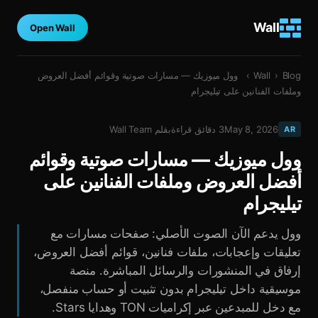
Wall
Open Wall
Blog
›
Wall
›
وول ميوزيك — مسارات صوتية وقوائم أفضل العروض
وملفات الفنانين على تيليجرام
May 8, 2026
3
دقائق قراءة
بقلم
Wall Team
AR
وول ميوزيك — مسارات صوتية وقوائم
أفضل العروض وملفات الفنانين على
تيليجرام
وول يدعم الآن الصوت الأصلي: صفحات مسارات مع
تعليقات وإعجابات، ملفات فنانين، قوائم أفضل العروض،
إرفاق في المنشورات والرسائل المباشرة. منصة
موسيقية داخل تيليجرام بدون تثبيت أو حساب منفصل،
مع دخل للمبدعين عبر إكراميات TON وهدايا Stars.