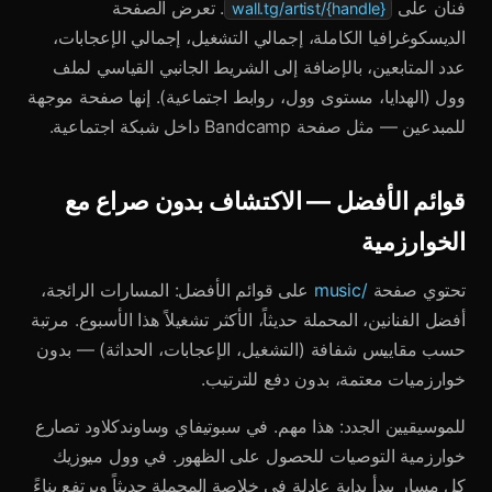
فنان على
. تعرض الصفحة
wall.tg/artist/{handle}
الديسكوغرافيا الكاملة، إجمالي التشغيل، إجمالي الإعجابات،
عدد المتابعين، بالإضافة إلى الشريط الجانبي القياسي لملف
وول (الهدايا، مستوى وول، روابط اجتماعية). إنها صفحة موجهة
للمبدعين — مثل صفحة Bandcamp داخل شبكة اجتماعية.
قوائم الأفضل — الاكتشاف بدون صراع مع
الخوارزمية
تحتوي صفحة
/music
على قوائم الأفضل: المسارات الرائجة،
أفضل الفنانين، المحملة حديثاً، الأكثر تشغيلاً هذا الأسبوع. مرتبة
حسب مقاييس شفافة (التشغيل، الإعجابات، الحداثة) — بدون
خوارزميات معتمة، بدون دفع للترتيب.
للموسيقيين الجدد: هذا مهم. في سبوتيفاي وساوندكلاود تصارع
خوارزمية التوصيات للحصول على الظهور. في وول ميوزيك
كل مسار يبدأ بداية عادلة في خلاصة المحملة حديثاً ويرتفع بناءً