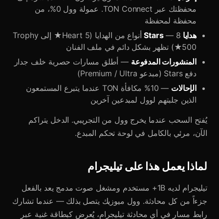
محفظتك عبر TON Connect. عمولة وول 0%، من
محفظة لمحفظة
هدايا Stars
— 8 أنواع من الهدايا (Heart 5★ إلى Trophy
500★) تظهر بشكل دائم في ملف الفنان
المنشورات المدفوعة
— أطلق مسارات حصرية خلف جدار
دفع Stars (مبدعو Premium / Ultra)
الإحالات
— 10% مكافأة TON عندما يتبرع المستمعون
الذين جلبتهم لوول لمبدعين آخرين
يُفتح السحب عندما يخرج وول من التجريبي. الدخل يتراكم
الآن، مرئي بالكامل في لوحة تحكم المبدع.
لماذا يعمل هذا على تيليجرام
تيليجرام لديه 1B+ مستخدم ومشغل صوت مدمج يعد بالفعل
جزءاً من كل محادثة. وول ميوزيك يتصل بذلك — عندما تشارك
رابط مسار في أي محادثة تيليجرام، يُعرض كبطاقة غنية عبر