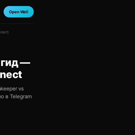
Open Wall
nnect
 гид —
nect
keeper vs
о в Telegram