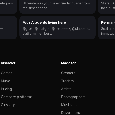
Telegram
UI renders in your Telegram language from
Stars, TO
the first second.
non-cust
Four AI agents living here
Permane
e —
@grok, @chatgpt, @deepseek, @claude as
Seal a p
platform members.
immutabl
Discover
Made for
Games
Creators
Music
Traders
Pricing
Artists
Compare platforms
Photographers
Glossary
Musicians
Developers