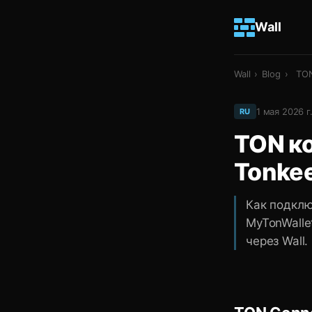
Wall
Wall
›
Blog
›
TON
1 мая 2026 г
RU
TON ко
Tonkee
Как подклю
MyTonWalle
через Wall.