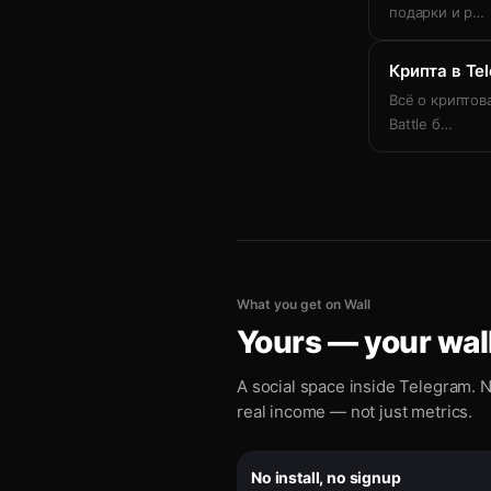
подарки и р
…
Крипта в Te
Всё о криптова
Battle б
…
What you get on Wall
Yours — your wall
A social space inside Telegram. N
real income — not just metrics.
No install, no signup