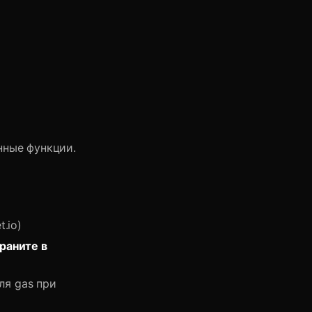
нные функции.
.io)
раните в
ля gas при