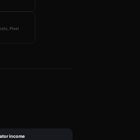
sts, Pixel
eator income