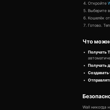
Откройте
W
Выберите в
Кошелёк от
Готово. Те
Что можн
Получать 
автоматич
Получать д
Создавать 
Отправлят
Безопасн
Wall никогда 