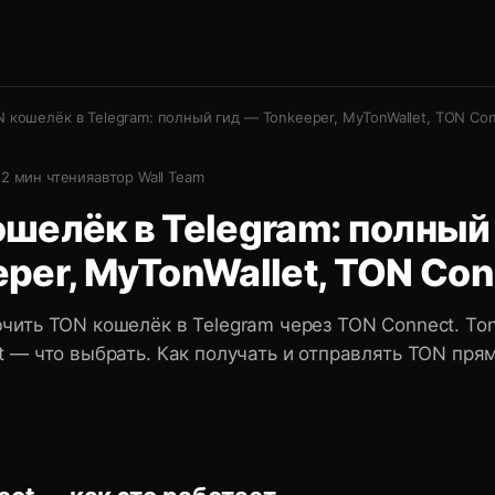
 кошелёк в Telegram: полный гид — Tonkeeper, MyTonWallet, TON Co
.
2
мин чтения
автор
Wall Team
шелёк в Telegram: полный
per, MyTonWallet, TON Con
чить TON кошелёк в Telegram через TON Connect. Ton
t — что выбрать. Как получать и отправлять TON прям