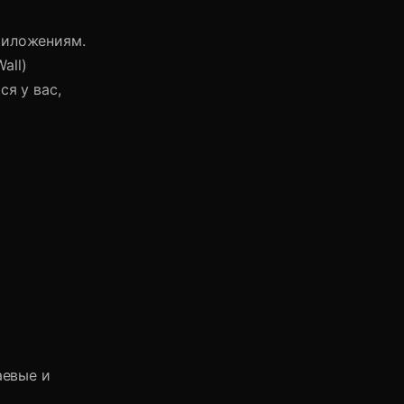
риложениям.
all)
я у вас,
аевые и