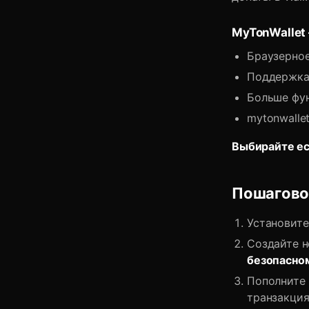
MyTonWallet
Браузерно
Поддержка 
Больше фун
mytonwallet
Выбирайте ес
Пошагово:
Установит
Создайте 
безопасно
Пополните 
транзакция