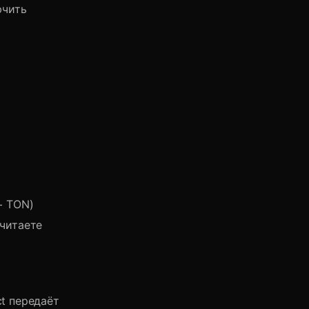
ючить
+ TON)
читаете
ct передаёт