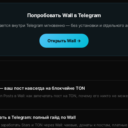
Попробовать Wall в Telegram
ется внутри Telegram мгновенно — без установки и отдельного а
Открыть Wall →
 — ваш пост навсегда на блокчейне TON
n Posts в Wall: как запечатать пост на TON, почему его никто не може
ать в Telegram: полный гайд по Wall
 заработать Stars и TON через Wall: чаевые, донаты к постам, платные