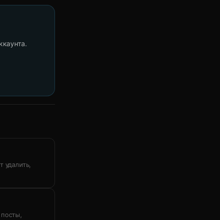
ккаунта.
т удалить,
 посты,