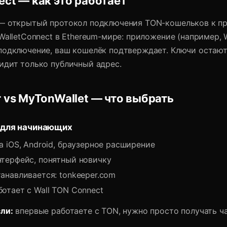
ct — как это работает
— открытый протокол подключения TON-кошельков к п
WalletConnect в Ethereum-мире: приложение (например, W
подключение, ваш кошелёк подтверждает. Ключи остаютс
идит только публичный адрес.
 vs MyTonWallet — что выбрать
 для начинающих
а iOS, Android, браузерное расширение
терфейс, понятный новичку
анавливается: tonkeeper.com
отает с Wall TON Connect
ли:
впервые работаете с TON, нужно просто получать ч