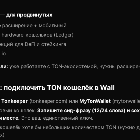
 — для продвинутых
е расширение + мобильный
hardware-кошельков (Ledger)
кций для DeFi и стейкинга
.io
ли:
уже работаете с TON-экосистемой, нужны расшире
 подключить TON кошелёк в Wall
е
Tonkeeper
(tonkeeper.com) или
MyTonWallet
(mytonwallet
новый кошелёк.
Запишите сид-фразу (12/24 слова) и сох
м месте.
Это ваш единственный ключ.
кошелёк хотя бы небольшим количеством TON (нужно д
х)