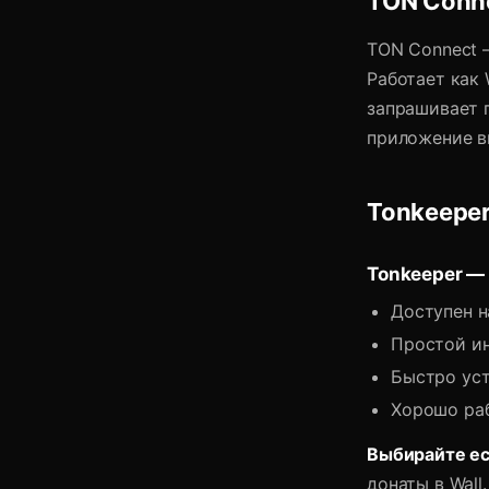
TON Conne
TON Connect 
Работает как 
запрашивает 
приложение в
Tonkeeper
Tonkeeper —
Доступен н
Простой ин
Быстро уст
Хорошо раб
Выбирайте ес
донаты в Wall.