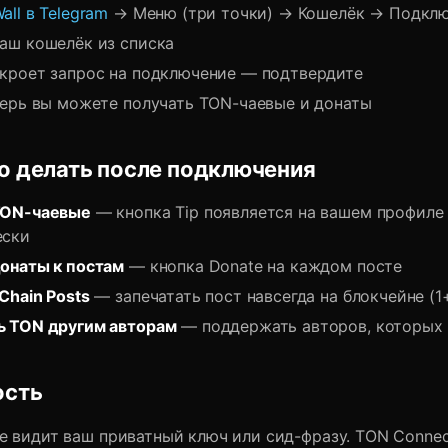
all в Telegram
→ Меню (три точки) → Кошелёк → Подкл
аш кошелёк из списка
кроет запрос на подключение — подтвердите
перь вы можете получать TON-чаевые и донаты
о делать после подключения
TON-чаевые
— кнопка Tip появляется на вашем профиле
ески
онаты к постам
— кнопка Donate на каждом посте
Chain Posts
— запечатать пост навсегда на блокчейне (1
ь TON другим авторам
— поддержать авторов, которых 
ость
не видит ваш приватный ключ или сид-фразу. TON Conne