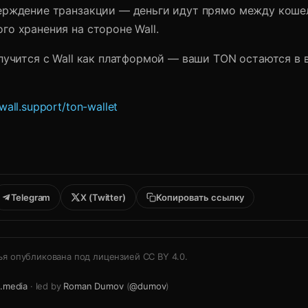
ерждение транзакции — деньги идут прямо между кошел
о хранения на стороне Wall.
случится с Wall как платформой — ваши TON остаются в
wall.support/ton-wallet
Telegram
X (Twitter)
Копировать ссылку
ья опубликована под лицензией
CC BY 4.0
.
.media
· led by
Roman Dumov
(
@dumov
)