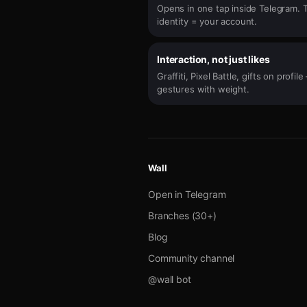
Opens in one tap inside Telegram. 
identity = your account.
Interaction, not just likes
Graffiti, Pixel Battle, gifts on profil
gestures with weight.
Wall
Open in Telegram
Branches (30+)
Blog
Community channel
@wall bot