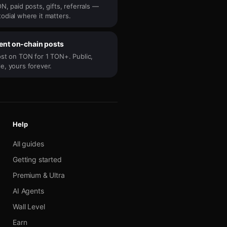
N, paid posts, gifts, referrals —
odial where it matters.
nt on-chain posts
ost on TON for 1 TON+. Public,
e, yours forever.
Help
All guides
Getting started
Premium & Ultra
AI Agents
Wall Level
Earn