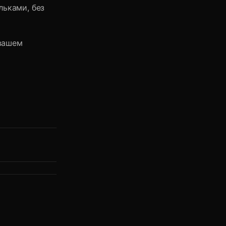
ьками, без
 вашем