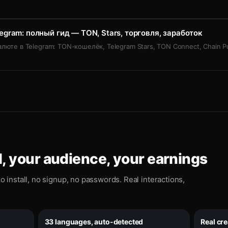
legram: полный гид — TON, Stars, торговля, заработок
люте в Telegram: TON-кошелёк, Telegram Stars, TON Connect, Chain Po
, your audience, your earnings
o install, no signup, no passwords. Real interactions,
33 languages, auto-detected
Real cr