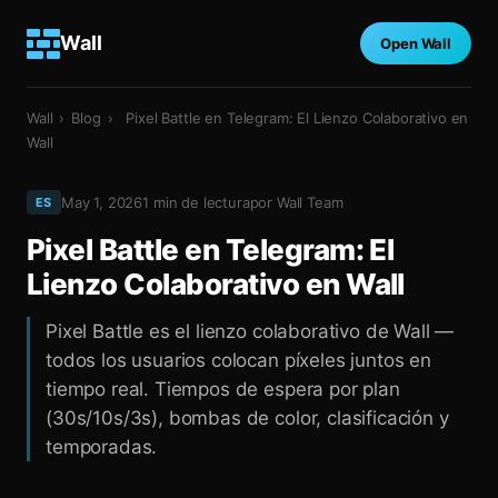
Wall
Open Wall
Wall
›
Blog
›
Pixel Battle en Telegram: El Lienzo Colaborativo en
Wall
May 1, 2026
1
min de lectura
por
Wall Team
ES
Pixel Battle en Telegram: El
Lienzo Colaborativo en Wall
Pixel Battle es el lienzo colaborativo de Wall —
todos los usuarios colocan píxeles juntos en
tiempo real. Tiempos de espera por plan
(30s/10s/3s), bombas de color, clasificación y
temporadas.