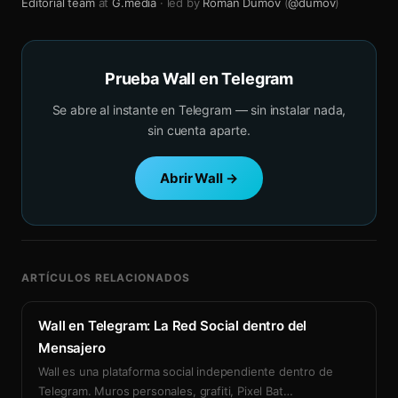
Editorial team
at
G.media
· led by
Roman Dumov
(
@dumov
)
Prueba Wall en Telegram
Se abre al instante en Telegram — sin instalar nada,
sin cuenta aparte.
Abrir Wall →
ARTÍCULOS RELACIONADOS
Wall en Telegram: La Red Social dentro del
Mensajero
Wall es una plataforma social independiente dentro de
Telegram. Muros personales, grafiti, Pixel Bat
…