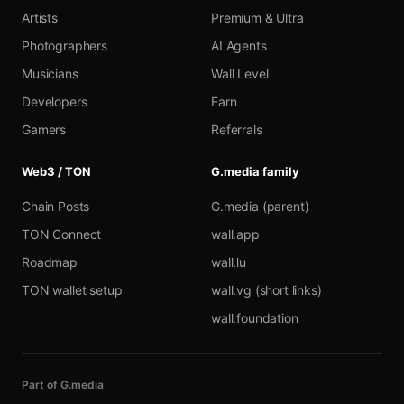
Artists
Premium & Ultra
Photographers
AI Agents
Musicians
Wall Level
Developers
Earn
Gamers
Referrals
Web3 / TON
G.media family
Chain Posts
G.media (parent)
TON Connect
wall.app
Roadmap
wall.lu
TON wallet setup
wall.vg (short links)
wall.foundation
Part of G.media