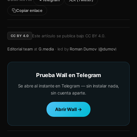
Copiar enlace
Este artículo se publica bajo
CC BY 4.0
.
CC BY 4.0
Editorial team
at
G.media
· led by
Roman Dumov
(
@dumov
)
Prueba Wall en Telegram
Se abre al instante en Telegram — sin instalar nada,
sin cuenta aparte.
Abrir Wall →