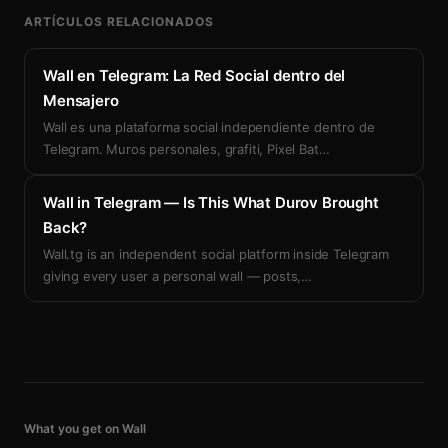
ARTÍCULOS RELACIONADOS
Wall en Telegram: La Red Social dentro del
Mensajero
Wall es una plataforma social independiente dentro de
Telegram. Muros personales, grafiti, Pixel Bat
…
Wall in Telegram — Is This What Durov Brought
Back?
Wall.tg is an independent social platform inside Telegram
giving every user a personal wall — posts,
…
What you get on Wall