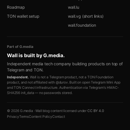
Roadmap
wall.lu
TON wallet setup
wall.vg (short links)
wall.foundation
Part of G.media
Wall is built by
G.media
.
Independent media tech company building products on top of
Telegram and TON.
Independent.
Wall is not a Telegram product, not a TON Foundation
product, and not affiliated with @durov. Built on open Telegram Mini App
and TON Connect infrastructure. Authentication via Telegram's HMAC-
SHA256 init_data — no passwords stored.
© 2026 G.media · Wall blog content licensed under
CC BY 4.0
Privacy
Terms
Content Policy
Contact