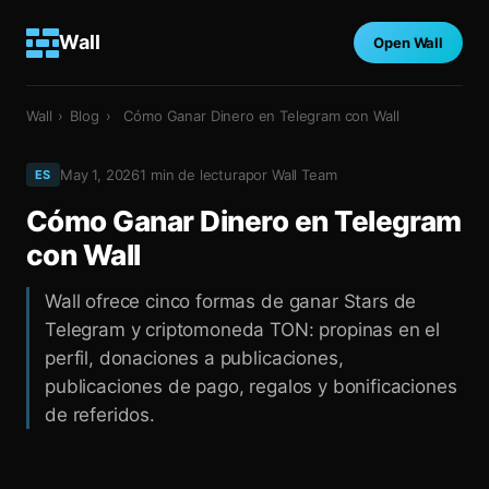
Wall
Open Wall
Wall
›
Blog
›
Cómo Ganar Dinero en Telegram con Wall
May 1, 2026
1
min de lectura
por
Wall Team
ES
Cómo Ganar Dinero en Telegram
con Wall
Wall ofrece cinco formas de ganar Stars de
Telegram y criptomoneda TON: propinas en el
perfil, donaciones a publicaciones,
publicaciones de pago, regalos y bonificaciones
de referidos.