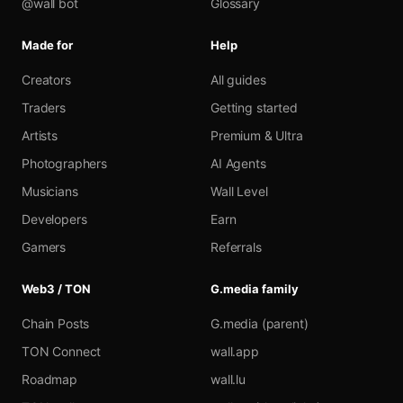
@wall bot
Glossary
Made for
Help
Creators
All guides
Traders
Getting started
Artists
Premium & Ultra
Photographers
AI Agents
Musicians
Wall Level
Developers
Earn
Gamers
Referrals
Web3 / TON
G.media family
Chain Posts
G.media (parent)
TON Connect
wall.app
Roadmap
wall.lu