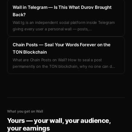
Wall in Telegram — Is This What Durov Brought
Back?
Wall.tg is an independent social platform inside Telegram
giving every user a personal wall — posts,
…
Chain Posts — Seal Your Words Forever on the
TON Blockchain
What are Chain Posts on Wall? How to seal a post
permanently on the TON blockchain, why no one can d
…
What you get on Wall
Yours — your wall, your audience,
your earnings