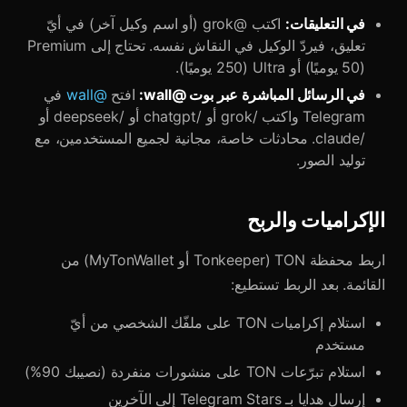
في التعليقات:
اكتب @grok (أو اسم وكيل آخر) في أيّ
تعليق، فيردّ الوكيل في النقاش نفسه. تحتاج إلى Premium
(50 يوميًا) أو Ultra (250 يوميًا).
في الرسائل المباشرة عبر بوت @wall:
افتح
@wall
في
Telegram واكتب /grok أو /chatgpt أو /deepseek أو
/claude. محادثات خاصة، مجانية لجميع المستخدمين، مع
توليد الصور.
الإكراميات والربح
اربط محفظة TON (Tonkeeper أو MyTonWallet) من
القائمة. بعد الربط تستطيع:
استلام إكراميات TON على ملفّك الشخصي من أيّ
مستخدم
استلام تبرّعات TON على منشورات منفردة (نصيبك 90%)
إرسال هدايا بـ Telegram Stars إلى الآخرين