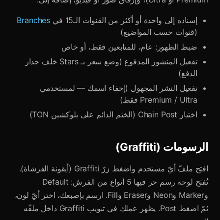
إسناده إلى واحدة أو أكثر من القنوات الـ15 في
Branches
(قنوات حسب المواضيع)
ضبط الظهور: عام، للمتابعين فقط، أو خاص
تفعيل المنشور المدفوع (وضع سعر بـ Stars خلف جدار
الدفع)
تفعيل النشر المجهول (إخفاء اسمك — لمستخدمي
Premium / Ultra فقط)
اختيار Chain Post (الختم الدائم على بلوكشين TON)
الرسومات (Graffiti)
افتح ملفّ أيّ مستخدم واضغط زرّ Graffiti (أيقونة الفرشاة).
تُفتح لوحة رسم حر فيها 5 أنواع من الفرش: Default
وMarker وNeon وEraser وFill. ارسم بإصبعك، اختر أيّ لون،
ثمّ اضغط Post. يظهر عملك في تبويب Graffiti داخل ملفّه