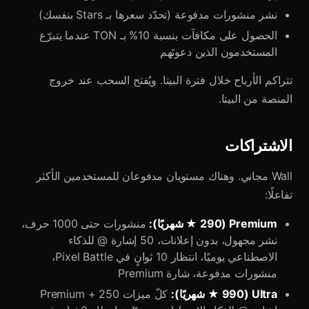
نشر منشورات مدفوعة (تحدّد سعرها بـ Stars بنفسك)
الحصول على مكافآت بنسبة 10% بـ TON عندما يتبرّع
المستخدمون الذين دعوتَهم
تتراكم الأرباح خلال فترة البيتا. ويُفتح السحب عند خروج
المنصة من البيتا.
الاشتراكات
Wall مجاني. وهناك مستويان مدفوعان للمستخدمين الأكثر
تفاعلًا:
Premium (290 ★ شهريًا):
منشورات حتى 1000 حرف،
نشر مجهول، بدون إعلانات، 50 إشارة @ للذكاء
الاصطناعي يوميًا، انتظار 10 ثوانٍ في Pixel Battle،
منشورات مدفوعة، شارة Premium
Ultra (990 ★ شهريًا):
كلّ ميزات Premium + 250