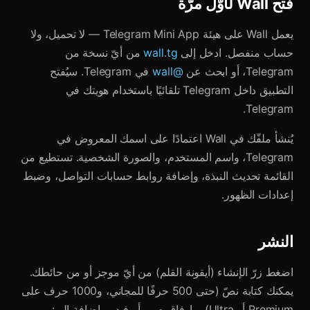
فتح Wall لأوّل مرّة
يعمل Wall على هيئة Telegram Mini App — لا تحميل، ولا
حساب منفصل. ادخل إلى
wall.tg
من أيّ نسخة من
Telegram، أو ابحث عن
@wall
في Telegram. سيُفتح
التطبيق داخل Telegram تلقائيًا باستخدام هويتك في
Telegram.
يُنشأ ملفّك في Wall اعتمادًا على اسمك المعروض في
Telegram، واسم المستخدم، والصورة الشخصية. تستطيع من
القائمة تحديث النبذة، وإضافة روابط حسابات التواصل، وضبط
إعدادات الظهور.
النشر
اضغط زرّ الإنشاء (أيقونة القلم) من أيّ موجز أو من حائطك.
يمكنك كتابة نصّ (حتى 500 حرفًا للمجاني، و1000 حرف على
Premium أو Ultra)، وإرفاق صور أو فيديو، إضافة إلى: