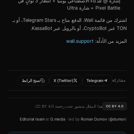
إشارة @ للذكاء الاصطناعي يوميًا + انتظار 3 ثوانٍ في
Pixel Battle + شارة Ultra
اشترك من قائمة Wall. الدفع متاح بـ Telegram Stars، أو بـ
TON عبر CryptoBot، أو بالروبل عبر KassaBot.
المزيد من الأدلّة:
wall.support
مشاركة
Telegram
X (Twitter)
نسخ الرابط
هذا المقال منشور تحت رخصة
CC BY 4.0
.
CC BY 4.0
Editorial team
at
G.media
· led by
Roman Dumov
(
@dumov
)