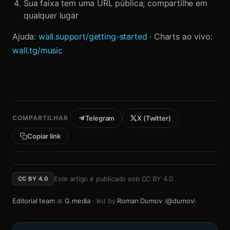
Sua faixa tem uma URL pública; compartilhe em
qualquer lugar
Ajuda:
wall.support/getting-started
· Charts ao vivo:
wall.tg/music
COMPARTILHAR
Telegram
X (Twitter)
Copiar link
Este artigo é publicado sob
CC BY 4.0
.
CC BY 4.0
Editorial team
at
G.media
· led by
Roman Dumov
(
@dumov
)