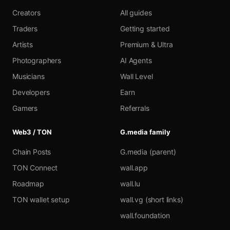
Creators
All guides
Traders
Getting started
Artists
Premium & Ultra
Photographers
AI Agents
Musicians
Wall Level
Developers
Earn
Gamers
Referrals
Web3 / TON
G.media family
Chain Posts
G.media (parent)
TON Connect
wall.app
Roadmap
wall.lu
TON wallet setup
wall.vg (short links)
wall.foundation