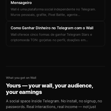
Mensageiro
Wall é uma plataforma social independente no Telegram.
Muros pessoais, grafite, Pixel Battle, agente
…
Como Ganhar Dinheiro no Telegram com o Wall
Wall oferece cinco formas de ganhar Telegram Stars e
criptomoeda TON: gorjetas no perfil, doações em
…
What you get on Wall
Yours — your wall, your audience,
your earnings
A social space inside Telegram. No install, no signup, no
passwords. Real interactions, real income — not just