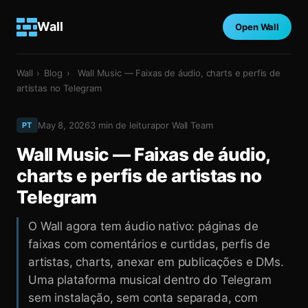
Wall
Open Wall
Wall
›
Blog
›
Wall Music — Faixas de áudio, charts e perfis de
artistas no Telegram
May 8, 2026
3
min de leitura
por
Wall Team
PT
Wall Music — Faixas de áudio,
charts e perfis de artistas no
Telegram
O Wall agora tem áudio nativo: páginas de
faixas com comentários e curtidas, perfis de
artistas, charts, anexar em publicações e DMs.
Uma plataforma musical dentro do Telegram
sem instalação, sem conta separada, com