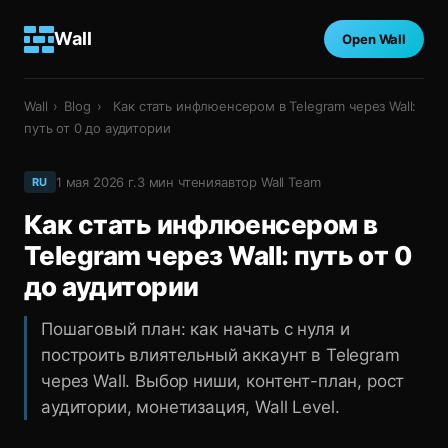
Wall
Open Wall
Wall
›
Blog
›
Как стать инфлюенсером в Telegram через Wall:
путь от 0 до аудитории
1 мая 2026 г.
3
мин чтения
автор
Wall Team
RU
Как стать инфлюенсером в
Telegram через Wall: путь от 0
до аудитории
Пошаговый план: как начать с нуля и
построить влиятельный аккаунт в Telegram
через Wall. Выбор ниши, контент-план, рост
аудитории, монетизация, Wall Level.