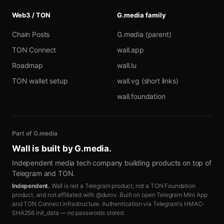
Web3 / TON
G.media family
Chain Posts
G.media (parent)
TON Connect
wall.app
Roadmap
wall.lu
TON wallet setup
wall.vg (short links)
wall.foundation
Part of G.media
Wall is built by
G.media
.
Independent media tech company building products on top of
Telegram and TON.
Independent.
Wall is not a Telegram product, not a TON Foundation
product, and not affiliated with @durov. Built on open Telegram Mini App
and TON Connect infrastructure. Authentication via Telegram's HMAC-
SHA256 init_data — no passwords stored.