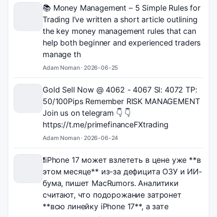
📚 Money Management – 5 Simple Rules for
Trading I’ve written a short article outlining
the key money management rules that can
help both beginner and experienced traders
manage th
Adam Noman ·
2026-06-25
Gold Sell Now @ 4062 - 4067 Sl: 4072 TP:
50/100Pips Remember RISK MANAGEMENT
Join us on telegram 👇 👇
https://t.me/primefinanceFXtrading
Adam Noman ·
2026-06-24
❗️iPhone 17 может взлететь в цене уже **в
этом месяце** из-за дефицита ОЗУ и ИИ-
бума, пишет MacRumors. Аналитики
считают, что подорожание затронет
**всю линейку iPhone 17**, а зате