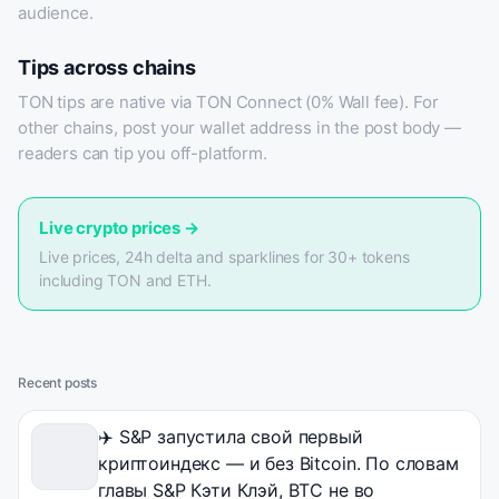
audience.
Tips across chains
TON tips are native via TON Connect (0% Wall fee). For
other chains, post your wallet address in the post body —
readers can tip you off-platform.
Live crypto prices
→
Live prices, 24h delta and sparklines for 30+ tokens
including TON and ETH.
Recent posts
✈️ S&P запустила свой первый
криптоиндекс — и без Bitcoin. По словам
главы S&P Кэти Клэй, BTC не во