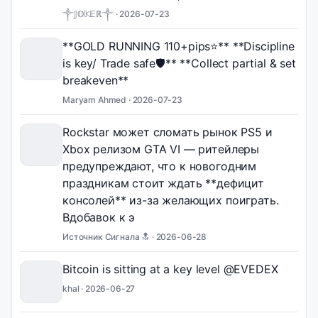
༒𝕁𝕆𝕂𝔼ℝ༒ ·
2026-07-23
**GOLD RUNNING 110+pips⭐️** **Discipline
is key/ Trade safe🛡** **Collect partial & set
breakeven**
Maryam Ahmed ·
2026-07-23
Rockstar может сломать рынок PS5 и
Xbox релизом GTA VI — ритейлеры
предупреждают, что к новогодним
праздникам стоит ждать **дефицит
консолей** из-за желающих поиграть.
Вдобавок к э
Источник Сигнала 🔝 ·
2026-06-28
Bitcoin is sitting at a key level @EVEDEX
khal ·
2026-06-27