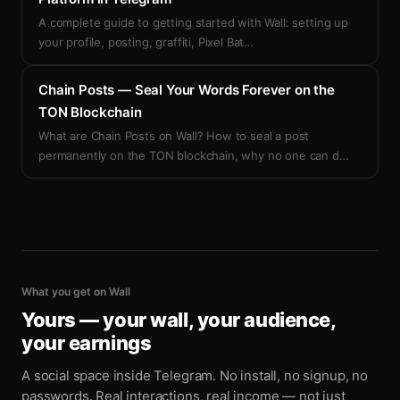
A complete guide to getting started with Wall: setting up
your profile, posting, graffiti, Pixel Bat
…
Chain Posts — Seal Your Words Forever on the
TON Blockchain
What are Chain Posts on Wall? How to seal a post
permanently on the TON blockchain, why no one can d
…
What you get on Wall
Yours — your wall, your audience,
your earnings
A social space inside Telegram. No install, no signup, no
passwords. Real interactions, real income — not just