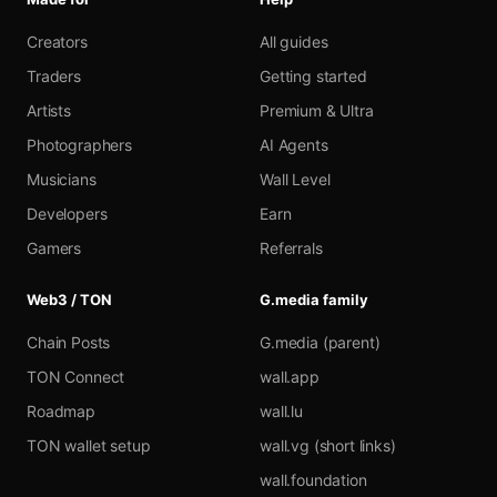
Creators
All guides
Traders
Getting started
Artists
Premium & Ultra
Photographers
AI Agents
Musicians
Wall Level
Developers
Earn
Gamers
Referrals
Web3 / TON
G.media family
Chain Posts
G.media (parent)
TON Connect
wall.app
Roadmap
wall.lu
TON wallet setup
wall.vg (short links)
wall.foundation