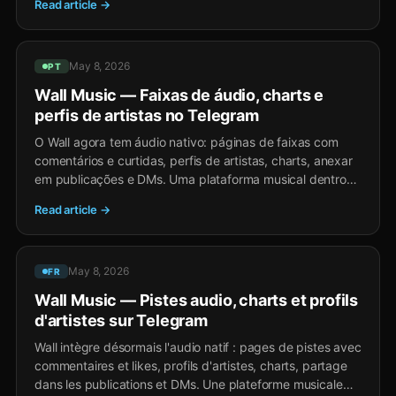
Read article →
Creator-Einnahmen über TON-Tipps und Stars-
Geschenke.
May 8, 2026
PT
Wall Music — Faixas de áudio, charts e
perfis de artistas no Telegram
O Wall agora tem áudio nativo: páginas de faixas com
comentários e curtidas, perfis de artistas, charts, anexar
em publicações e DMs. Uma plataforma musical dentro
do Telegram sem instalação, sem conta separada, com
Read article →
receita para criadores via gorjetas TON e presentes em
Stars.
May 8, 2026
FR
Wall Music — Pistes audio, charts et profils
d'artistes sur Telegram
Wall intègre désormais l'audio natif : pages de pistes avec
commentaires et likes, profils d'artistes, charts, partage
dans les publications et DMs. Une plateforme musicale