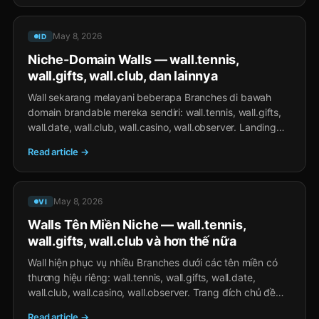
May 8, 2026
ID
Niche-Domain Walls — wall.tennis,
wall.gifts, wall.club, dan lainnya
Wall sekarang melayani beberapa Branches di bawah
domain brandable mereka sendiri: wall.tennis, wall.gifts,
wall.date, wall.club, wall.casino, wall.observer. Landing
topikal untuk komunitas vertikal — Wall feed yang sama
Read article →
di bawahnya.
May 8, 2026
VI
Walls Tên Miền Niche — wall.tennis,
wall.gifts, wall.club và hơn thế nữa
Wall hiện phục vụ nhiều Branches dưới các tên miền có
thương hiệu riêng: wall.tennis, wall.gifts, wall.date,
wall.club, wall.casino, wall.observer. Trang đích chủ đề
cho cộng đồng dọc — cùng một Wall feed bên dưới.
Read article →