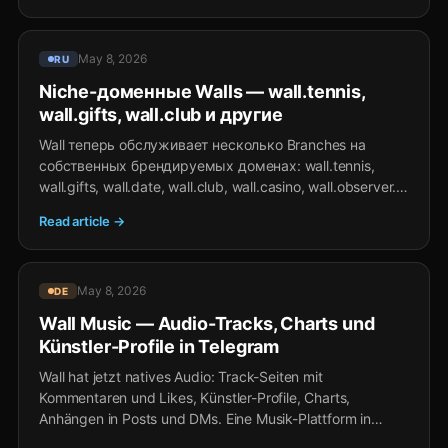
May 8, 2026
RU
Niche-доменные Walls — wall.tennis,
wall.gifts, wall.club и другие
Wall теперь обслуживает несколько Branches на
собственных брендируемых доменах: wall.tennis,
wall.gifts, wall.date, wall.club, wall.casino, wall.observer.
Тематический landing для вертикальных сообществ,
Read article →
тот же Wall-feed внутри.
May 8, 2026
DE
Wall Music — Audio-Tracks, Charts und
Künstler-Profile in Telegram
Wall hat jetzt natives Audio: Track-Seiten mit
Kommentaren und Likes, Künstler-Profile, Charts,
Anhängen in Posts und DMs. Eine Musik-Plattform in
Telegram ohne Installation, ohne separates Konto, mit