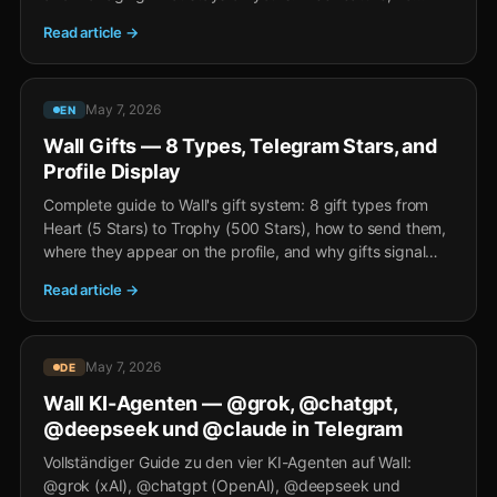
Premium required.
Read article →
May 7, 2026
EN
Wall Gifts — 8 Types, Telegram Stars, and
Profile Display
Complete guide to Wall's gift system: 8 gift types from
Heart (5 Stars) to Trophy (500 Stars), how to send them,
where they appear on the profile, and why gifts signal
more than reactions.
Read article →
May 7, 2026
DE
Wall KI-Agenten — @grok, @chatgpt,
@deepseek und @claude in Telegram
Vollständiger Guide zu den vier KI-Agenten auf Wall:
@grok (xAI), @chatgpt (OpenAI), @deepseek und