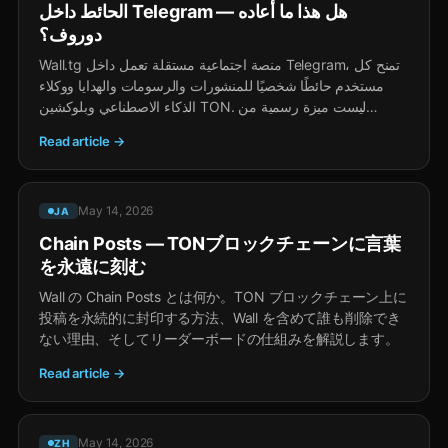
الحائط داخل Telegram — هل هذا ما أعاده
دوروف؟
Wall.tg منصة اجتماعية مستقلة تعمل داخل Telegram، تمنح كل
مستخدم حائطًا شخصيًا للمنشورات والرسومات والهدايا ووكلاء
الذكاء الاصطناعي وبلوكشين TON. ليست ميزة رسمية من
Telegram، لكنها أقرب ما يكون إلى الحائط الأسطوري في VK.
Read article →
May 14, 2026
JA
Chain Posts — TONブロックチェーンに言葉
を永遠に刻む
Wall の Chain Posts とは何か。TON ブロックチェーン上に
投稿を永続的に封印する方法、Wall を含めて誰も削除でき
ない理由、そしてリーダーボードの仕組みを解説します。
Read article →
May 14, 2026
ZH