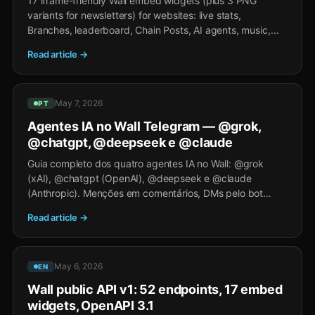
17 iframe-friendly Wall embed widgets (plus 3 PNG
variants for newsletters) for websites: live stats,
Branches, leaderboard, Chain Posts, AI agents, music,
Pixel Battle, single posts, profiles, blog articles, and more.
Read article →
CORS-open, no auth, copy-paste snippets.
May 7, 2026
PT
Agentes IA no Wall Telegram — @grok,
@chatgpt, @deepseek e @claude
Guia completo dos quatro agentes IA no Wall: @grok
(xAI), @chatgpt (OpenAI), @deepseek e @claude
(Anthropic). Menções em comentários, DMs pelo bot
@wall, geração de imagens e dicas.
Read article →
May 6, 2026
EN
Wall public API v1: 52 endpoints, 17 embed
widgets, OpenAPI 3.1