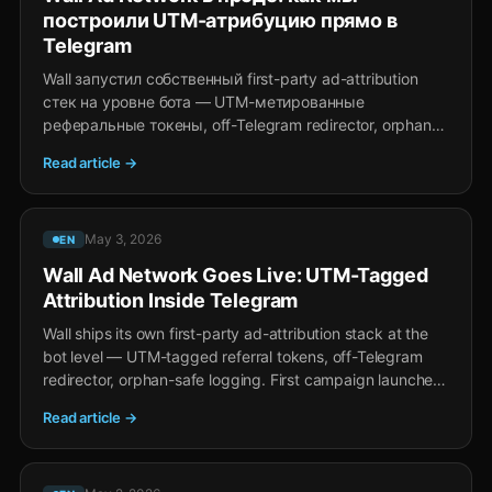
построили UTM-атрибуцию прямо в
Telegram
Wall запустил собственный first-party ad-attribution
стек на уровне бота — UTM-метированные
реферальные токены, off-Telegram redirector, orphan-
safe логирование. Первая кампания на
Read article →
@fuckingenglish (322k подписчиков). Полная
архитектура публично на wall.support/ad-network.
May 3, 2026
EN
Wall Ad Network Goes Live: UTM-Tagged
Attribution Inside Telegram
Wall ships its own first-party ad-attribution stack at the
bot level — UTM-tagged referral tokens, off-Telegram
redirector, orphan-safe logging. First campaign launches
on @fuckingenglish (322k subs). Full architecture public
Read article →
at wall.support/ad-network.