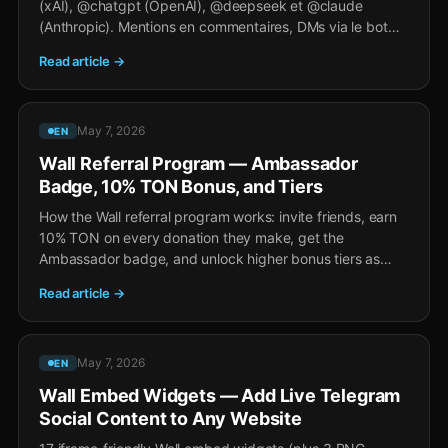
(xAI), @chatgpt (OpenAI), @deepseek et @claude
(Anthropic). Mentions en commentaires, DMs via le bot
@wall, génération d'images et conseils.
Read article →
May 7, 2026
EN
Wall Referral Program — Ambassador
Badge, 10% TON Bonus, and Tiers
How the Wall referral program works: invite friends, earn
10% TON on every donation they make, get the
Ambassador badge, and unlock higher bonus tiers as
your network grows.
Read article →
May 7, 2026
EN
Wall Embed Widgets — Add Live Telegram
Social Content to Any Website