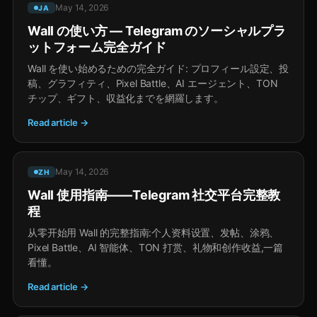
May 14, 2026
JA
Wall の使い方 — Telegram のソーシャルプラ
ットフォーム完全ガイド
Wall を使い始めるための完全ガイド: プロフィール設定、投
稿、グラフィティ、Pixel Battle、AI エージェント、TON
チップ、ギフト、収益化までを網羅します。
Read article →
May 14, 2026
ZH
Wall 使用指南——Telegram 社交平台完整教
程
从零开始用 Wall 的完整指南:个人资料设置、发帖、涂鸦、
Pixel Battle、AI 智能体、TON 打赏、礼物和创作收益,一篇
看懂。
Read article →