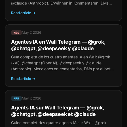
@claude (Anthropic). Erwähnen in Kommentaren, DMs
über @wall Bot, Bildgenerierung und Tipps.
Read article →
May 7, 2026
ES
Agentes IA en Wall Telegram — @grok,
@chatgpt, @deepseek y @claude
Guía completa de los cuatro agentes IA en Wall: @grok
(xAI), @chatgpt (OpenAI), @deepseek y @claude
(Anthropic). Menciones en comentarios, DMs por el bot
@wall, generación de imágenes y consejos.
Read article →
May 7, 2026
FR
Agents IA sur Wall Telegram — @grok,
@chatgpt, @deepseek et @claude
Guide complet des quatre agents IA sur Wall : @grok