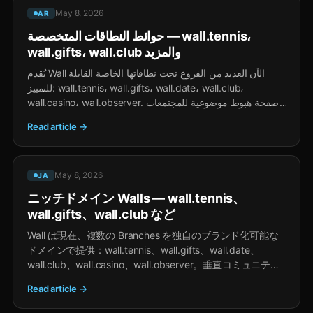
May 8, 2026
AR
حوائط النطاقات المتخصصة — wall.tennis،
wall.gifts، wall.club والمزيد
يُقدم Wall الآن العديد من الفروع تحت نطاقاتها الخاصة القابلة
للتمييز: wall.tennis، wall.gifts، wall.date، wall.club،
wall.casino، wall.observer. صفحة هبوط موضوعية للمجتمعات
الرأسية — نفس Wall feed خلفها.
Read article →
May 8, 2026
JA
ニッチドメイン Walls — wall.tennis、
wall.gifts、wall.club など
Wall は現在、複数の Branches を独自のブランド化可能な
ドメインで提供：wall.tennis、wall.gifts、wall.date、
wall.club、wall.casino、wall.observer。垂直コミュニティ
向けのトピック別ランディング — 同じ Wall フィードがそ
Read article →
の下にあります。