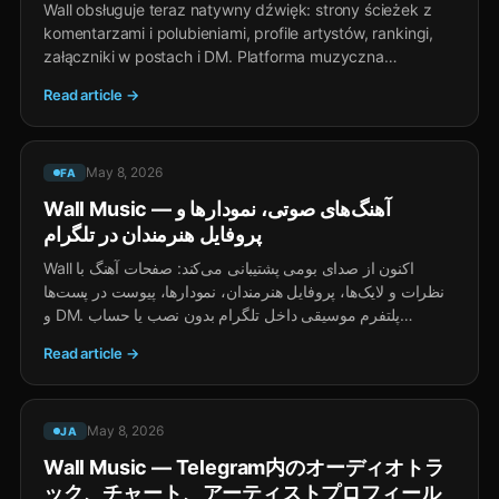
Wall obsługuje teraz natywny dźwięk: strony ścieżek z
komentarzami i polubieniami, profile artystów, rankingi,
załączniki w postach i DM. Platforma muzyczna
wewnątrz Telegrama bez instalacji ani osobnego konta, z
Read article →
zarobkami dla twórców przez napiwki TON i prezenty
Stars.
May 8, 2026
FA
Wall Music — آهنگ‌های صوتی، نمودارها و
پروفایل هنرمندان در تلگرام
Wall اکنون از صدای بومی پشتیبانی می‌کند: صفحات آهنگ با
نظرات و لایک‌ها، پروفایل هنرمندان، نمودارها، پیوست در پست‌ها
و DM. پلتفرم موسیقی داخل تلگرام بدون نصب یا حساب
جداگانه، با درآمد برای سازندگان از طریق انعام TON و هدایای
Read article →
Stars.
May 8, 2026
JA
Wall Music — Telegram内のオーディオトラ
ック、チャート、アーティストプロフィール