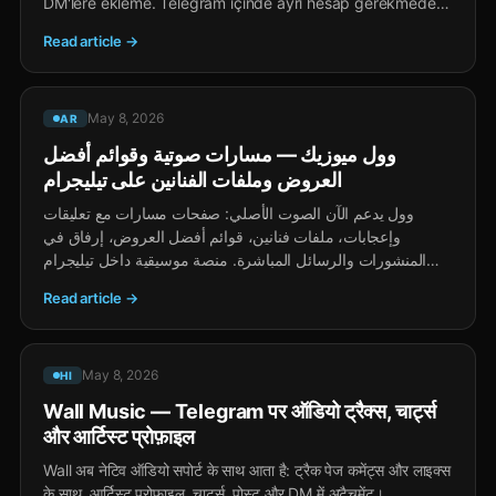
DM'lere ekleme. Telegram içinde ayrı hesap gerekmeden,
TON bahşişleri ve Stars hediyeleriyle yaratıcılar için gelir
Read article →
sunan bir müzik platformu.
May 8, 2026
AR
وول ميوزيك — مسارات صوتية وقوائم أفضل
العروض وملفات الفنانين على تيليجرام
وول يدعم الآن الصوت الأصلي: صفحات مسارات مع تعليقات
وإعجابات، ملفات فنانين، قوائم أفضل العروض، إرفاق في
المنشورات والرسائل المباشرة. منصة موسيقية داخل تيليجرام
بدون تثبيت أو حساب منفصل، مع دخل للمبدعين عبر إكراميات
Read article →
TON وهدايا Stars.
May 8, 2026
HI
Wall Music — Telegram पर ऑडियो ट्रैक्स, चार्ट्स
और आर्टिस्ट प्रोफ़ाइल
Wall अब नेटिव ऑडियो सपोर्ट के साथ आता है: ट्रैक पेज कमेंट्स और लाइक्स
के साथ, आर्टिस्ट प्रोफ़ाइल, चार्ट्स, पोस्ट और DM में अटैचमेंट।