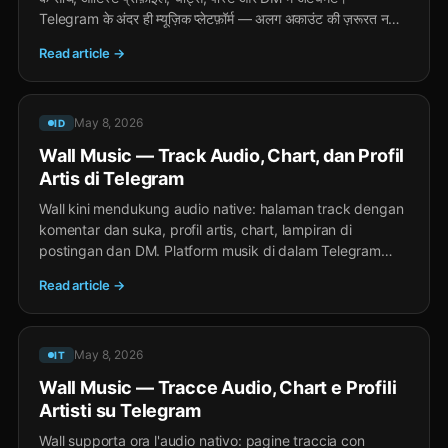
Telegram के अंदर ही म्यूज़िक प्लेटफ़ॉर्म — अलग अकाउंट की ज़रूरत नहीं,
TON टिप्स और Stars गिफ्ट्स से क्रिएटर्स के लिए कमाई।
Read article →
May 8, 2026
ID
Wall Music — Track Audio, Chart, dan Profil
Artis di Telegram
Wall kini mendukung audio native: halaman track dengan
komentar dan suka, profil artis, chart, lampiran di
postingan dan DM. Platform musik di dalam Telegram
tanpa instalasi atau akun terpisah, dengan penghasilan
Read article →
bagi kreator via tip TON dan hadiah Stars.
May 8, 2026
IT
Wall Music — Tracce Audio, Chart e Profili
Artisti su Telegram
Wall supporta ora l'audio nativo: pagine traccia con