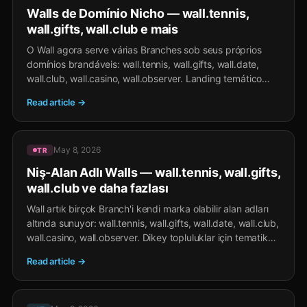
Walls de Domínio Nicho — wall.tennis,
wall.gifts, wall.club e mais
O Wall agora serve várias Branches sob seus próprios
domínios brandáveis: wall.tennis, wall.gifts, wall.date,
wall.club, wall.casino, wall.observer. Landing temático
para comunidades verticais — o mesmo Wall feed por
Read article →
trás.
May 8, 2026
TR
Niş-Alan Adlı Walls — wall.tennis, wall.gifts,
wall.club ve daha fazlası
Wall artık birçok Branch'i kendi marka olabilir alan adları
altında sunuyor: wall.tennis, wall.gifts, wall.date, wall.club,
wall.casino, wall.observer. Dikey topluluklar için tematik
landing — altında aynı Wall feed.
Read article →