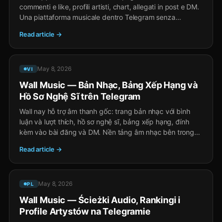
commenti e like, profili artisti, chart, allegati in post e DM.
Una piattaforma musicale dentro Telegram senza
installazioni o account separati, con guadagni per i
Read article →
creator tramite tip TON e regali Stars.
May 8, 2026
VI
Wall Music — Bản Nhạc, Bảng Xếp Hạng và
Hồ Sơ Nghệ Sĩ trên Telegram
Wall nay hỗ trợ âm thanh gốc: trang bản nhạc với bình
luận và lượt thích, hồ sơ nghệ sĩ, bảng xếp hạng, đính
kèm vào bài đăng và DM. Nền tảng âm nhạc bên trong
Telegram không cần cài đặt hay tài khoản riêng, với thu
Read article →
nhập cho creator qua tips TON và quà Stars.
May 8, 2026
PL
Wall Music — Ścieżki Audio, Rankingi i
Profile Artystów na Telegramie