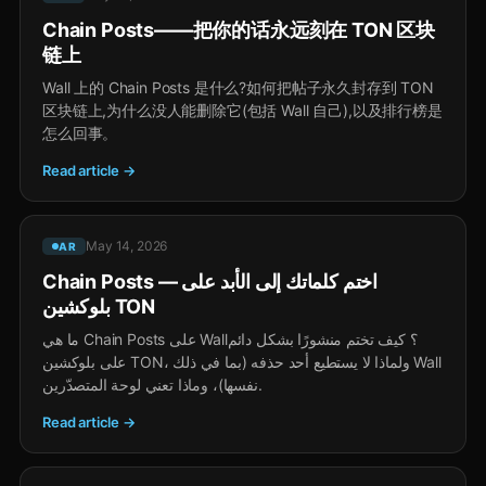
Chain Posts——把你的话永远刻在 TON 区块
链上
Wall 上的 Chain Posts 是什么?如何把帖子永久封存到 TON
区块链上,为什么没人能删除它(包括 Wall 自己),以及排行榜是
怎么回事。
Read article →
May 14, 2026
AR
Chain Posts — اختم كلماتك إلى الأبد على
بلوكشين TON
ما هي Chain Posts على Wall؟ كيف تختم منشورًا بشكل دائم
على بلوكشين TON، ولماذا لا يستطيع أحد حذفه (بما في ذلك Wall
نفسها)، وماذا تعني لوحة المتصدّرين.
Read article →