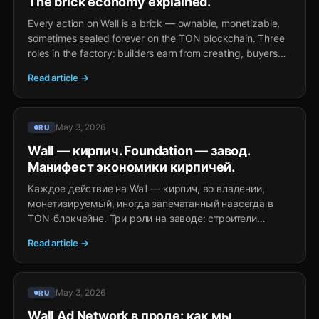
The brick economy explained.
Every action on Wall is a brick — ownable, monetizable,
sometimes sealed forever on the TON blockchain. Three
roles in the factory: builders earn from creating, buyers
buy attribution, publishers sell slots. Wall takes
Read article →
commission only where it provides the rail.
May 3, 2026
RU
Wall — кирпич. Foundation — завод.
Манифест экономики кирпичей.
Каждое действие на Wall — кирпич, во владении,
монетизируемый, иногда запечатанный навсегда в
TON-блокчейне. Три роли на заводе: строители
зарабатывают на создании, покупатели покупают
Read article →
атрибуцию, издатели продают слоты. Wall берёт
комиссию только там, где даёт инфраструктуру.
May 3, 2026
RU
Wall Ad Network в проде: как мы