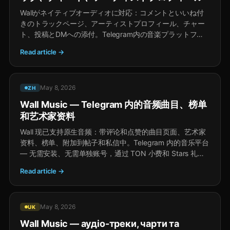
Wallがネイティブオーディオに対応：コメントといいね付
きのトラックページ、アーティストプロフィール、チャー
ト、投稿とDMへの添付。Telegram内の音楽プラットフォ
ーム — インストール不要、別アカウント不要、TONチッ
Read article →
プとStarsギフトでクリエイター収益。
May 8, 2026
ZH
Wall Music — Telegram 内的音频曲目、榜单
和艺术家资料
Wall 现已支持原生音频：带评论和点赞的曲目页面、艺术家
资料、榜单、附加到帖子和私信中。Telegram 内的音乐平台
— 无需安装、无需单独账号，通过 TON 小费和 Stars 礼物
为创作者带来收入。
Read article →
May 8, 2026
UK
Wall Music — аудіо-треки, чарти та