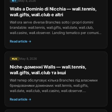
May 8, 2026
IT
Walls a Dominio di Nicchia — wall.tennis,
wall.gifts, wall.club e altri
Wall ora serve diverse Branches sotto i propri domini
brandable: wall.tennis, wall.gifts, wall.date, wall.club,
wall.casino, wall.observer. Landing tematico per comunità
verticali — lo stesso Wall feed sottostante.
Read article →
May 8, 2026
UK
Niche-доменні Walls — wall.tennis,
wall.gifts, wall.club та інші
Wall тепер обслуговує кілька Branches під власними
брендованими доменами: wall.tennis, wall.gifts,
wall.date, wall.club, wall.casino, wall.observer.
Тематичний landing для вертикальних спільнот — той
Read article →
самий Wall feed усередині.