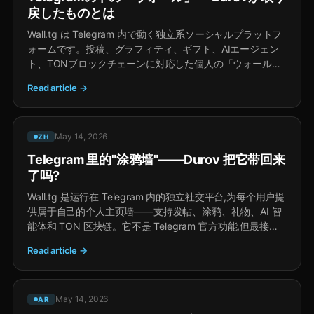
戻したものとは
Wall.tg は Telegram 内で動く独立系ソーシャルプラットフ
ォームです。投稿、グラフィティ、ギフト、AIエージェン
ト、TONブロックチェーンに対応した個人の「ウォール」
を、すべてのユーザーに提供します。
Read article →
May 14, 2026
ZH
Telegram 里的"涂鸦墙"——Durov 把它带回来
了吗?
Wall.tg 是运行在 Telegram 内的独立社交平台,为每个用户提
供属于自己的个人主页墙——支持发帖、涂鸦、礼物、AI 智
能体和 TON 区块链。它不是 Telegram 官方功能,但最接近
当年 VK 那面传奇的"墙"。
Read article →
May 14, 2026
AR