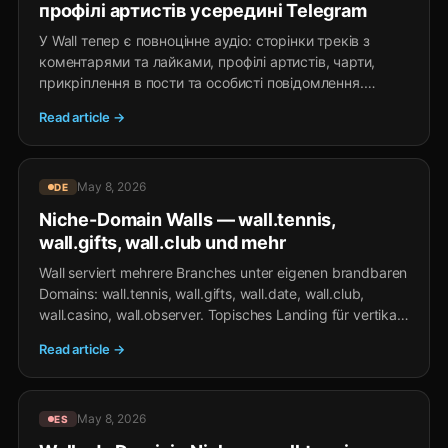
профілі артистів усередині Telegram
У Wall тепер є повноцінне аудіо: сторінки треків з
коментарями та лайками, профілі артистів, чарти,
прикріплення в пости та особисті повідомлення.
Музична платформа всередині Telegram без
Read article →
встановлення та окремого облікового запису, із
заробітком через TON-чайові та Stars-подарунки.
May 8, 2026
DE
Niche-Domain Walls — wall.tennis,
wall.gifts, wall.club und mehr
Wall serviert mehrere Branches unter eigenen brandbaren
Domains: wall.tennis, wall.gifts, wall.date, wall.club,
wall.casino, wall.observer. Topisches Landing für vertikale
Communities — gleicher Wall-Feed darunter.
Read article →
May 8, 2026
ES