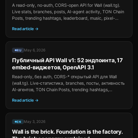
A read-only, no-auth, CORS-open API for Wall (wall.tg).
Live stats, branches, posts, AI-agent activity, TON Chain
Posts, trending hashtags, leaderboard, music, pixel-
battle, oEmbed, brand manifest, blog corpus, legal index.
Read article →
Plus iframe widgets you can drop on any partner page.
May 6, 2026
RU
Публичный API Wall v1: 52 эндпоинта, 17
embed-виджетов, OpenAPI 3.1
Read-only, без auth, CORS-* открытый API для Wall
(wall.tg). Live-статистика, branches, посты, активность
AI-агентов, TON Chain Posts, trending hashtags,
leaderboard, music, pixel-battle, oEmbed, brand-
Read article →
manifest, blog-корпус, legal-индекс. Плюс iframe-
виджеты которые можно вставить на любую
партнёрскую страницу.
May 3, 2026
EN
Wall is the brick. Foundation is the factory.