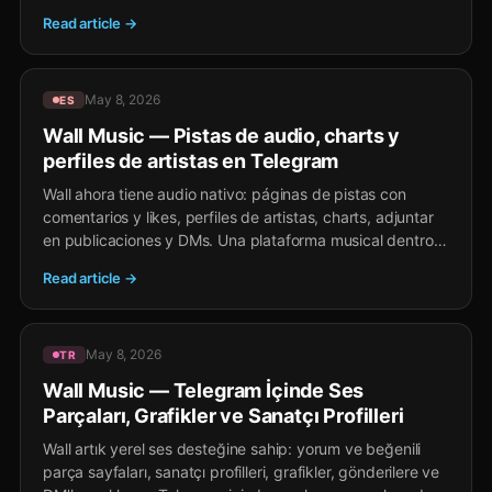
dans Telegram sans installation, sans compte séparé,
Read article →
avec des revenus pour les créateurs via pourboires TON
et cadeaux en Stars.
May 8, 2026
ES
Wall Music — Pistas de audio, charts y
perfiles de artistas en Telegram
Wall ahora tiene audio nativo: páginas de pistas con
comentarios y likes, perfiles de artistas, charts, adjuntar
en publicaciones y DMs. Una plataforma musical dentro
de Telegram sin instalación, sin cuenta separada, con
Read article →
ingresos para creadores vía propinas TON y regalos en
Stars.
May 8, 2026
TR
Wall Music — Telegram İçinde Ses
Parçaları, Grafikler ve Sanatçı Profilleri
Wall artık yerel ses desteğine sahip: yorum ve beğenili
parça sayfaları, sanatçı profilleri, grafikler, gönderilere ve