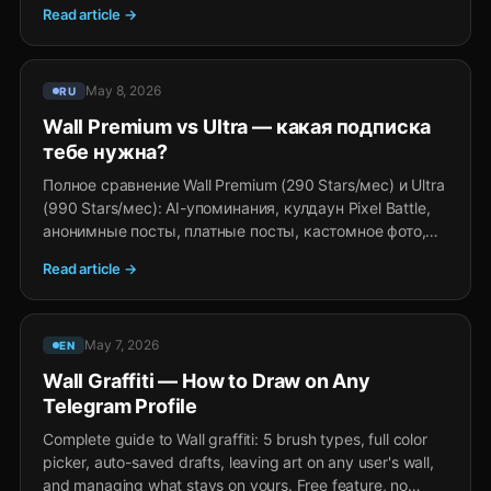
Read article →
May 8, 2026
RU
Wall Premium vs Ultra — какая подписка
тебе нужна?
Полное сравнение Wall Premium (290 Stars/мес) и Ultra
(990 Stars/мес): AI-упоминания, кулдаун Pixel Battle,
анонимные посты, платные посты, кастомное фото,
видео-аватар. Стоит ли апгрейд для твоего use case.
Read article →
May 7, 2026
EN
Wall Graffiti — How to Draw on Any
Telegram Profile
Complete guide to Wall graffiti: 5 brush types, full color
picker, auto-saved drafts, leaving art on any user's wall,
and managing what stays on yours. Free feature, no