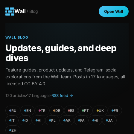
Wall
/ Blog
Open Wall
WALL BLOG
Updates, guides, and deep
dives
Feature guides, product updates, and Telegram-social
explorations from the Wall team. Posts in
17
languages, all
licensed CC BY 4.0.
120
articles
17
languages
RSS feed →
RU
EN
TR
DE
ES
PT
UK
FR
IT
ID
VI
PL
AR
FA
HI
JA
ZH