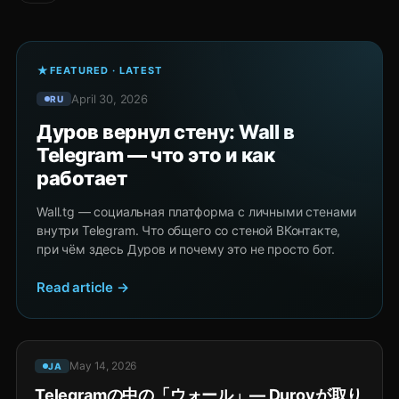
FEATURED · LATEST
April 30, 2026
RU
Дуров вернул стену: Wall в
Telegram — что это и как
работает
Wall.tg — социальная платформа с личными стенами
внутри Telegram. Что общего со стеной ВКонтакте,
при чём здесь Дуров и почему это не просто бот.
Read article →
May 14, 2026
JA
Telegramの中の「ウォール」— Durovが取り