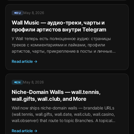
May 8, 2026
RU
Wall Music — аудио-треки, чарты и
профили артистов внутри Telegram
У Wall теперь есть полноценное аудио: страницы
треков с комментариями и лайками, профили
артистов, чарты, прикрепление в посты и личные
сообщения. Музыкальная платформа внутри Telegram
Read article →
без установки и отдельного аккаунта, с заработком
через TON-чаевые и Stars-подарки.
May 8, 2026
EN
Niche-Domain Walls — wall.tennis,
wall.gifts, wall.club, and More
Wall now ships niche-domain walls — brandable URLs
(wall.tennis, wall.gifts, wall.date, wall.club, wall.casino,
wall.observer) that route to topic Branches. A topical
landing for vertical communities, with the same Wall feed
Read article →
underneath.