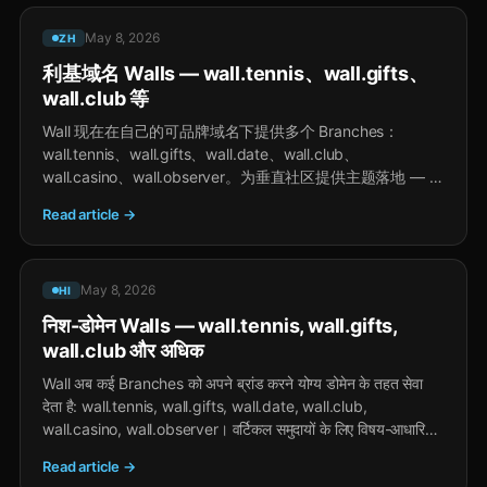
May 8, 2026
ZH
利基域名 Walls — wall.tennis、wall.gifts、
wall.club 等
Wall 现在在自己的可品牌域名下提供多个 Branches：
wall.tennis、wall.gifts、wall.date、wall.club、
wall.casino、wall.observer。为垂直社区提供主题落地 — 下
面是相同的 Wall feed。
Read article →
May 8, 2026
HI
निश-डोमेन Walls — wall.tennis, wall.gifts,
wall.club और अधिक
Wall अब कई Branches को अपने ब्रांड करने योग्य डोमेन के तहत सेवा
देता है: wall.tennis, wall.gifts, wall.date, wall.club,
wall.casino, wall.observer। वर्टिकल समुदायों के लिए विषय-आधारित
लैंडिंग — नीचे वही Wall फ़ीड।
Read article →