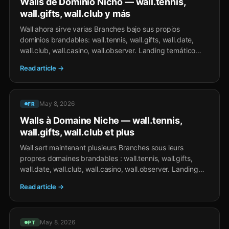
Walls de Dominio Nicho — wall.tennis,
wall.gifts, wall.club y más
Wall ahora sirve varias Branches bajo sus propios
dominios brandables: wall.tennis, wall.gifts, wall.date,
wall.club, wall.casino, wall.observer. Landing temático
para comunidades verticales — el mismo Wall feed por
Read article →
debajo.
May 8, 2026
FR
Walls à Domaine Niche — wall.tennis,
wall.gifts, wall.club et plus
Wall sert maintenant plusieurs Branches sous leurs
propres domaines brandables : wall.tennis, wall.gifts,
wall.date, wall.club, wall.casino, wall.observer. Landing
thématique pour communautés verticales — le même Wall
Read article →
feed en-dessous.
May 8, 2026
PT